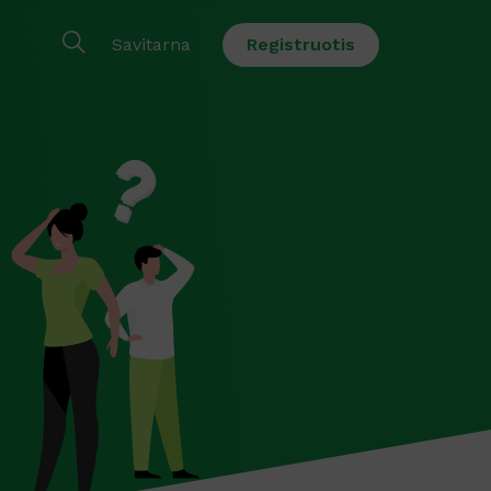
Savitarna
Registruotis