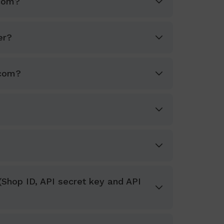
.com?
er?
.com?
(Shop ID, API secret key and API