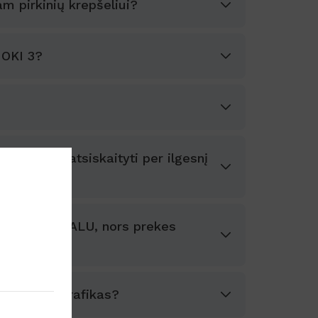
m pirkinių krepšeliui?
MOKI 3?
arba norės atsiskaityti per ilgesnį
S INBANK FILIALU, nors prekes
 sutarties grafikas?