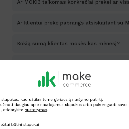
Ar MOKI3 taikomas konkrečiai prekei ar visa
Ar klientui prekė pabrangs atsiskaitant su 
Kokią sumą klientas mokės kas mėnesį?
Ką daryti, jei klientas praleis MOKI 3 įmoką 
terminą?
Kodėl klientas turi pasirašyti sutartį su A
perka Jūsų el. parduotuvėje?
lapukus, kad užtikrintume geriausią naršymo patirtį.
užinoti daugiau apie naudojamus slapukus arba pakoreguoti savo
, atidarykite
nustatymus
.
Kodėl sutartyje nurodytas ir 24 mėn. lizingo
ūtini slapukai
iežtai būtini slapukai