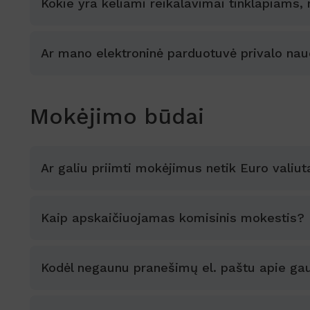
Kokie yra keliami reikalavimai tinklapiams, 
Ar mano elektroninė parduotuvė privalo naud
Mokėjimo būdai
Ar galiu priimti mokėjimus netik Euro valiut
Kaip apskaičiuojamas komisinis mokestis?
Kodėl negaunu pranešimų el. paštu apie g