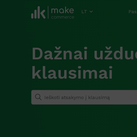
LT
Pas
Dažnai užd
klausimai