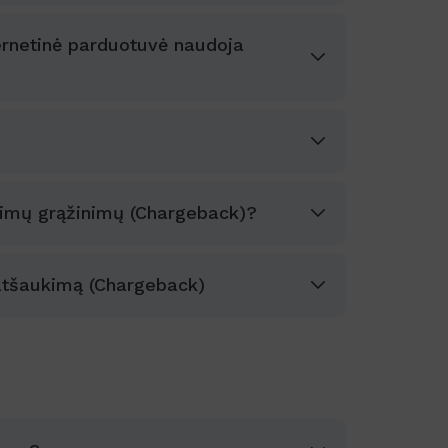
nternetinė parduotuvė naudoja
ėjimų grąžinimų (Chargeback)?
atšaukimą (Chargeback)