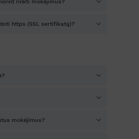
norint rinkti mokėjimus?
oti https (SSL sertifikatą)?
a?
autus mokėjimus?