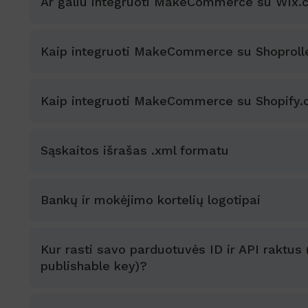
Ar galiu integruoti MakeCommerce su Wix
Kaip integruoti MakeCommerce su Shoproll
Kaip integruoti MakeCommerce su Shopify
Sąskaitos išrašas .xml formatu
Bankų ir mokėjimo kortelių logotipai
Kur rasti savo parduotuvės ID ir API raktus 
publishable key)?