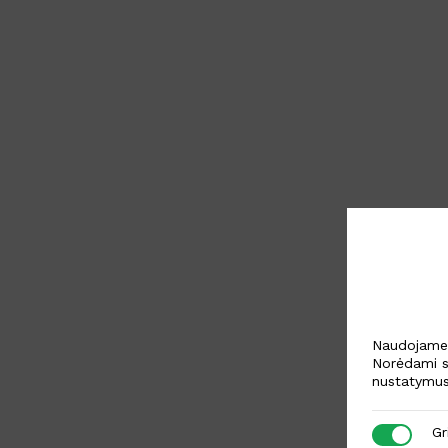
Naudojame s
Norėdami s
nustatymus
Griežtai b
Gr