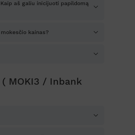
aip aš galiu inicijuoti papildomą
o mokesčio kainas?
 ( MOKI3 / Inbank