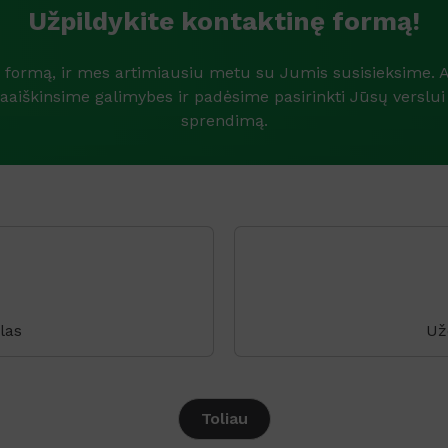
Užpildykite kontaktinę formą!
e formą, ir mes artimiausiu metu su Jumis susisieksime. A
aaiškinsime galimybes ir padėsime pasirinkti Jūsų verslui
sprendimą.
las
Už
Toliau