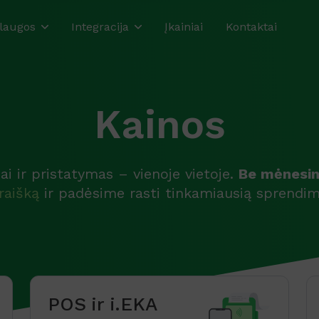
laugos
Integracija
Įkainiai
Kontaktai
Kainos
ai ir pristatymas – vienoje vietoje.
Be mėnesin
raišką
ir padėsime rasti tinkamiausią sprendim
POS ir i.EKA