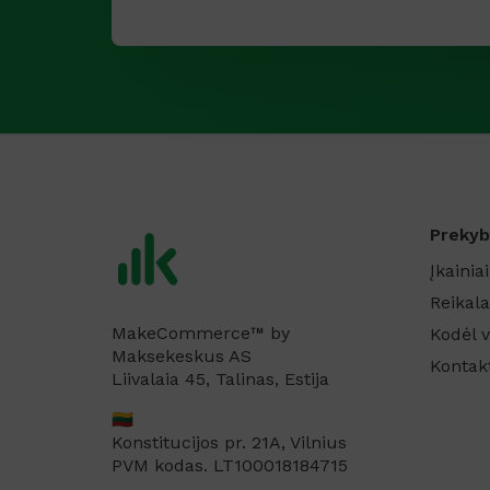
l
y
m
o
*
Prekyb
Įkainiai
Reikala
MakeCommerce™ by
Kodėl v
Maksekeskus AS
Kontak
Liivalaia 45, Talinas, Estija
🇱🇹
Konstitucijos pr. 21A, Vilnius
PVM kodas. LT100018184715