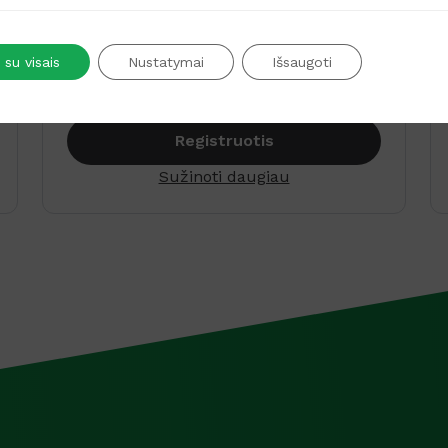
Rinkite paramą ir/ar aukas internetu
naudodami paruoštą mokėjimo formą.
 su visais
Nustatymai
Išsaugoti
Registruotis
Sužinoti daugiau