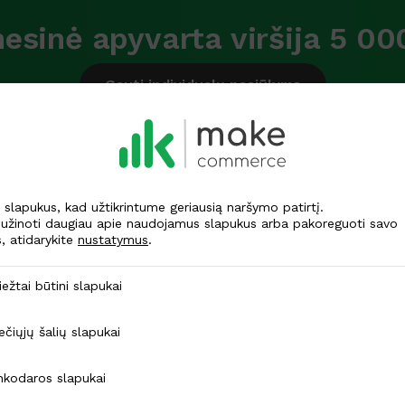
esinė apyvarta viršija 5 00
Gauti individualų pasiūlymą
lapukus, kad užtikrintume geriausią naršymo patirtį.
užinoti daugiau apie naudojamus slapukus arba pakoreguoti savo
Kitos paslaugos:
, atidarykite
nustatymus
.
ūtini slapukai
iežtai būtini slapukai
Paramos
alių slapukai
ečiųjų šalių slapukai
rinkimas
Nuo 1,5% min. 0,09 €
s slapukai
nkodaros slapukai