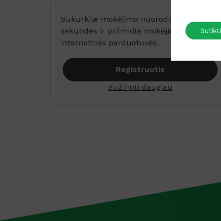
Sukurkite mokėjimo nuorodas per kelias
sekundes ir priimkite mokėjimus be
Sutikti
internetinės parduotuvės.
Registruotis
Sužinoti daugiau