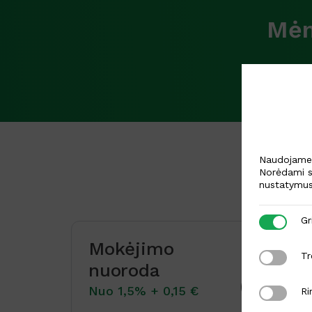
Mėn
Naudojame s
Norėdami s
nustatymus
Griežtai b
Gr
Mokėjimo
Trečiųjų š
Tr
nuoroda
Nuo 1,5% + 0,15 €
Rinkodaro
Ri