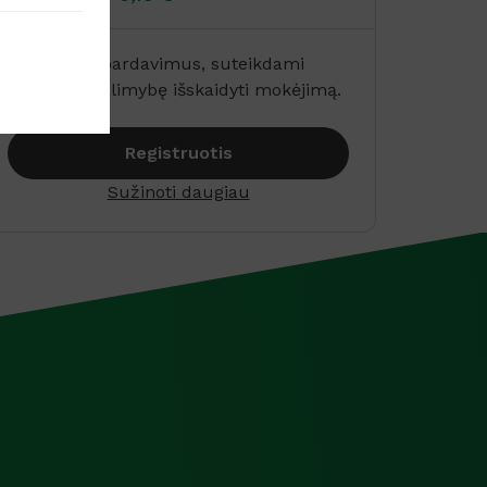
Padidinkite pardavimus, suteikdami
klientams galimybę išskaidyti mokėjimą.
Registruotis
Sužinoti daugiau