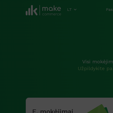
LT
Pas
Visi mokėjim
Užpildykite pa
E. mokėjimai