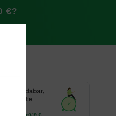
0 €?
Pirkite dabar,
mokėkite
vėliau
Nuo 2,3% +0,19 €