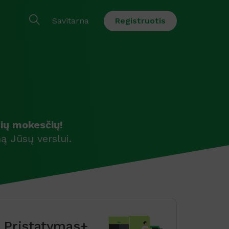
Savitarna
Registruotis
ių mokesčių!
ą Jūsų verslui.
Pristatymas+