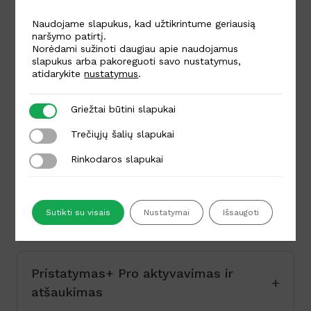
Naudojame slapukus, kad užtikrintume geriausią
naršymo patirtį.
Vežėjų redagavimas
Norėdami sužinoti daugiau apie naudojamus
slapukus arba pakoreguoti savo nustatymus,
atidarykite
nustatymus
.
Kurjerio pristatymo būdo įjungimas
Griežtai būtini slapukai
Griežtai būtini slapukai
Trečiųjų šalių slapukai
Trečiųjų šalių slapukai
Kas yra Pristatymas+?
Rinkodaros slapukai
Rinkodaros slapukai
Kas yra Pristatymas+ Pro ir nuosavos
Sutikti su visais
Nustatymai
Išsaugoti
sutartys?
Pristatymas+ Pro aktyvavimas ir
atšaukimas