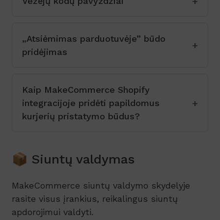
Vežėjų kodų pavyzdžiai
„Atsiėmimas parduotuvėje” būdo
pridėjimas
Kaip MakeCommerce Shopify
integracijoje pridėti papildomus
kurjerių pristatymo būdus?
📦 Siuntų valdymas
MakeCommerce siuntų valdymo skydelyje
rasite visus įrankius, reikalingus siuntų
apdorojimui valdyti.