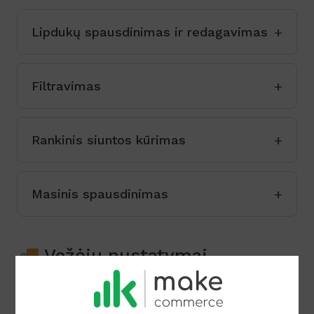
Lipdukų spausdinimas ir redagavimas
Filtravimas
Rankinis siuntos kūrimas
Masinis spausdinimas
🚚 Vežėjų nustatymai
Puslapyje
Carriers
galite nustatyti vežėjų
nustatymus taip, kaip jums reikia.