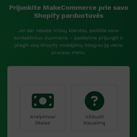
Prijunkite MakeCommerce prie savo
Shopify parduotuvės
Jei dar nesate mūsų klientas, palikite savo
kontaktinius duomenis – padėsime prijungti ir
įdiegti visą Shopify mokėjimų integraciją vieno
proceso metu.
P
r
a
š
y
t
Kreipimosi
Užduoti
i
tikslas
klausimą
p
a