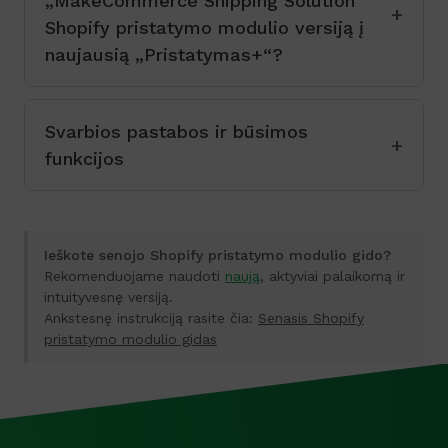
„MakeCommerce Shipping Solution“
Shopify pristatymo modulio versiją į
naujausią „Pristatymas+“?
Svarbios pastabos ir būsimos
funkcijos
Ieškote senojo Shopify pristatymo modulio gido?
Rekomenduojame naudoti
naują
, aktyviai palaikomą ir
intuityvesnę versiją.
Ankstesnę instrukciją rasite čia:
Senasis Shopify
pristatymo modulio gidas