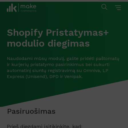
Shopify Pristatymas+
modulio diegimas
Naudodami mūsų modulį, galite pridėti paštomatų
ir kurjerių pristatymo pasirinkimus bei sukurti
automatinį siuntų registravimą su Omniva, LP
Express (Unisend), DPD ir Venipak.
Pasiruošimas
Prieš diegdami įsitikinkite, kad: