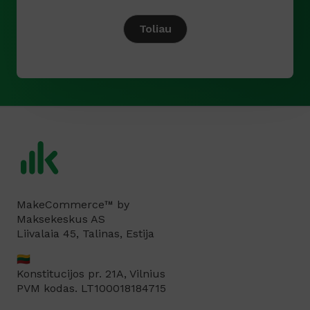
s
i
Toliau
ū
l
y
m
o
*
MakeCommerce™ by
Maksekeskus AS
Liivalaia 45, Talinas, Estija
🇱🇹
Konstitucijos pr. 21A, Vilnius
PVM kodas. LT100018184715