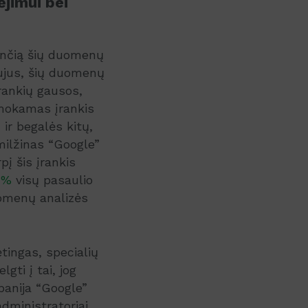
ėjimui bei
ančią šių duomenų
aujus, šių duomenų
rankių gausos,
emokamas įrankis
 ir begalės kitų,
milžinas “Google”
pį šis įrankis
1%
visų pasaulio
omenų analizės
ėtingas, specialių
lgti į tai, jog
mpanija “Google”
administratoriai