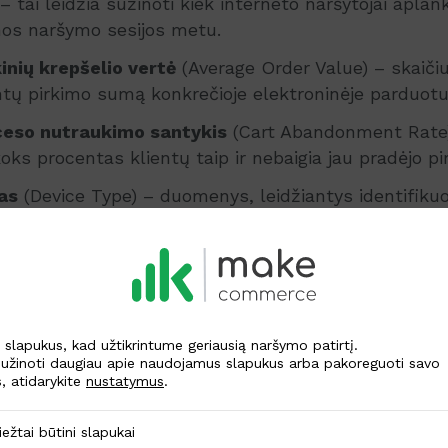
– tai leidžia sužinoti kiek interneto naršytojai aplan
nos naršymo sesijos metu.
kinių krepšelio vertė
(Average Order Value) – skaiči
entų pirkimo sumą konkrečioje elektroninėje parduotu
ceso nutraukimo santykis
(Cart Abandonment Rate
oks procentas klientų taip ir nebaigia jau pradėjo p
pas
(Device Type) – duomenys, leidžiantys identifikuot
ausiai naudojasi elektroninės parduotuvės naršytojai
diklis
(Bounce Rate) – rodiklis, parodantys kiek pote
ernetinės svetainės aplankę vos vieną puslapį.
duomenys gali padėti padidinti elektroninė
lapukus, kad užtikrintume geriausią naršymo patirtį.
našumą?
užinoti daugiau apie naudojamus slapukus arba pakoreguoti savo
, atidarykite
nustatymus
.
as iš pagrindinių verslo tikslų – pelnas. Būtent todėl 
a priimami augančių pajamų vardan. Žinoma, tikri ver
ūtini slapukai
iežtai būtini slapukai