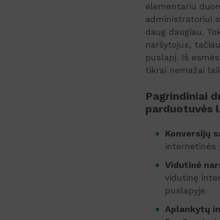
elementariu duome
administratoriui 
daug daugiau. Tok
naršytojus, tačiau
puslapį. Iš esmės 
tikrai nemažai lai
Pagrindiniai d
parduotuvės l
Konversijų s
internetinės
Vidutinė na
vidutinę int
puslapyje.
Aplankytų in