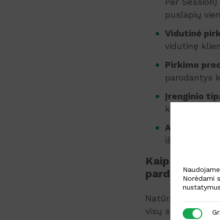
Per Session) 
puslapių vie
Vidutinė pir
vidutinę kli
Pirkimo pro
parodantys k
Įrenginio ti
kuriais dažni
Atmetimo ro
išeina iš int
Kaip visi šie 
Naudojame s
parduotuvės 
Norėdami s
nustatymus
Natūralu, jog vien
visų sprendimų yr
Griežtai b
Gr