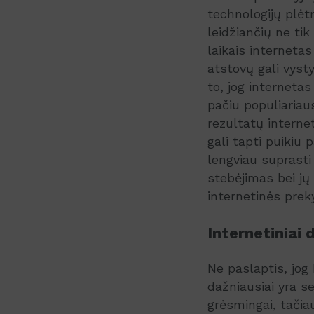
technologijų plėt
leidžiančių ne tik 
laikais internetas
atstovų gali vyst
to, jog internetas
pačiu populiariaus
rezultatų intern
gali tapti puikiu 
lengviau suprasti 
stebėjimas bei jų
internetinės prek
Internetiniai
Ne paslaptis, jog
dažniausiai yra s
grėsmingai, tačia