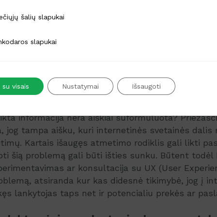
kvienas su verslu susijęs sprendimas turi būti ne tik
 pagrįstas. Šiuo atveju visi jau anksčiau minėti duom
alių slapukai
ečiųjų šalių slapukai
adedančiu pabrėžti tam tikrų elektroninės parduotu
arbą.
s slapukai
nkodaros slapukai
galima laikyti išaugusį
atmetimo rodiklį
(Bounce Rat
is rodiklis parodo, kiek potencialių klientų palieka 
 su visais
Nustatymai
Išsaugoti
vos vieną puslapį. Taigi, galbūt aukštas atmetimo rod
nkretus internetinės svetainės puslapis nėra patog
kta informacija nėra aiškiai suformuluota? Priežasči
, jog tampa aišku, kuri internetinės svetainės dalis 
timų. Kartais išaugęs atmetimo rodiklis gali likti pa
uoti šią problemą gali būti išties sunku. Būtent todėl 
rimentavimas ar konsultacija su UX (User Experienc
oblemą, atsiranda kur kas didesnė tikimybė, jog į in
s lankytojas taps net ir potencialiu prekės ar pasl