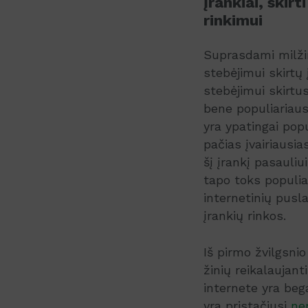
Įrankiai, ski
rinkimui
Suprasdami milži
stebėjimui skirtų
stebėjimui skirtu
bene populiariausi
yra ypatingai popu
pačias įvairiausi
šį įrankį pasauliu
tapo toks populia
internetinių pusl
įrankių rinkos.
Iš pirmo žvilgsnio
žinių reikalaujanti
internete yra beg
yra pristačiusi
ne