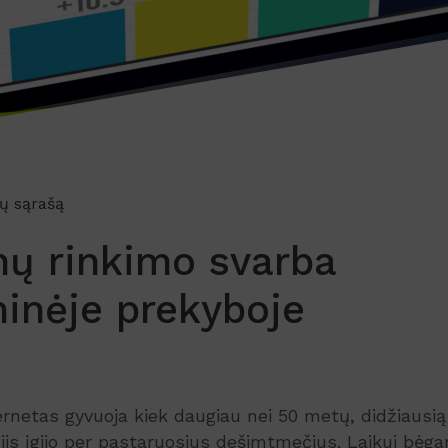
ių sąrašą
ų rinkimo svarba
ninėje prekyboje
ternetas gyvuoja kiek daugiau nei 50 metų, didžiausią 
jis įgijo per pastaruosius dešimtmečius. Laikui bėga