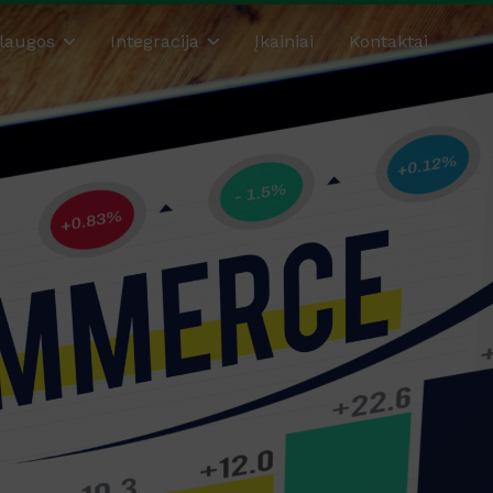
laugos
Integracija
Įkainiai
Kontaktai