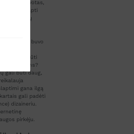
 gerai apgalvotas,
enys gali tapti
vės pakeitimų
e). Kaip jau buvo
internetinę
iklis gali būti
us naršytojams?
ų gali būti daug,
reikalauja
slaptimi gana ilgą
kartais gali padėti
e) dizaineriu.
ternetinę
augos pirkėju.