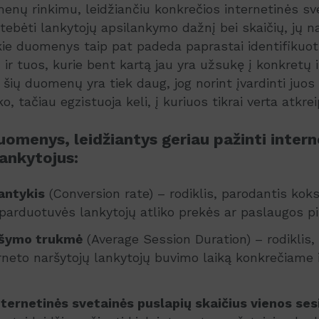
nų rinkimu, leidžiančiu konkrečios internetinės sv
stebėti lankytojų apsilankymo dažnį bei skaičių, jų 
ie duomenys taip pat padeda paprastai identifikuoti
 ir tuos, kurie bent kartą jau yra užsukę į konkretų 
šių duomenų yra tiek daug, jog norint įvardinti juos 
ko, tačiau egzistuoja keli, į kuriuos tikrai verta atkre
uomenys, leidžiantys geriau pažinti intern
ankytojus:
antykis
(Conversion rate) – rodiklis, parodantis kok
 parduotuvės lankytojų atliko prekės ar paslaugos pi
ršymo trukmė
(Average Session Duration) – rodiklis,
erneto naršytojų lankytojų buvimo laiką konkrečiame
ternetinės svetainės puslapių skaičius vienos ses