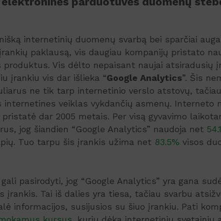
rti elektroninės parduotuvės duomenų steb
nišką internetinių duomenų svarbą bei sparčiai aug
 įrankių paklausą, vis daugiau kompanijų pristato n
s produktus. Vis dėlto nepaisant naujai atsiradusių į
u įrankiu vis dar išlieka “
Google Analytics
”. Šis n
liarus ne tik tarp internetinio verslo atstovų, tačiau
as internetines veiklas vykdančių asmenų. Interneto 
i pristatė dar 2005 metais. Per visą gyvavimo laikotar
rus, jog šiandien “Google Analytics” naudoja net
54.
apių. Tuo tarpu šis įrankis užima net
83.5%
visos du
 gali pasirodyti, jog “Google Analytics” yra gana sud
s įrankis. Tai iš dalies yra tiesa, tačiau svarbu atsižve
alė informacijos, susijusios su šiuo įrankiu. Pati ko
mokamus kursus
, kurių dėka internetinių svetainių 