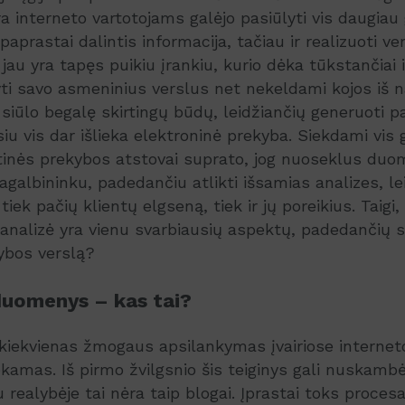
ra interneto vartotojams galėjo pasiūlyti vis daugiau
paprastai dalintis informacija, tačiau ir realizuoti ver
 jau yra tapęs puikiu įrankiu, kurio dėka tūkstančiai 
yti savo asmeninius verslus net nekeldami kojos iš
 siūlo begalę skirtingų būdų, leidžiančių generuoti p
iu vis dar išlieka elektroninė prekyba. Siekdami vis 
etinės prekybos atstovai suprato, jog nuoseklus du
pagalbininku, padedančiu atlikti išsamias analizes, le
tiek pačių klientų elgseną, tiek ir jų poreikius. Taig
 analizė yra vienu svarbiausių aspektų, padedančių 
ybos verslą?
 duomenys – kas tai?
 kiekvienas žmogaus apsilankymas įvairiose internet
ekamas. Iš pirmo žvilgsnio šis teiginys gali nuskambė
u realybėje tai nėra taip blogai. Įprastai toks proce