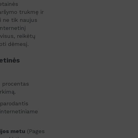
etainės
naršymo trukmę ir
 ne tik naujus
internetinį
visus, reikėtų
ipti dėmesį.
etinės
s procentas
rkimą.
 parodantis
 internetiniame
ijos metu
(Pages