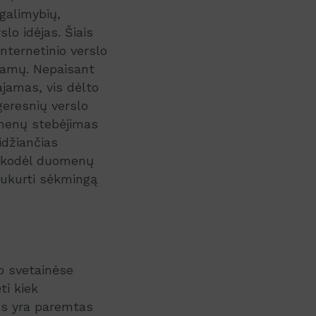
 galimybių,
slo idėjas. Šiais
internetinio verslo
 namų. Nepaisant
ajamas, vis dėlto
geresnių verslo
omenų stebėjimas
idžiančias
i, kodėl duomenų
sukurti sėkmingą
o svetainėse
ti kiek
sas yra paremtas