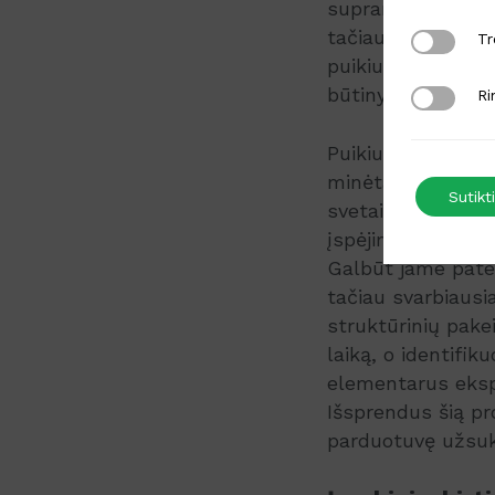
supranta, jog kie
tačiau ir tinkamai
Trečiųjų š
Tr
puikiu įrankiu, p
būtinybę bei jų sv
Rinkodaro
Ri
Puikiu pavyzdžiu 
minėta anksčiau, š
Sutikti
svetainę aplankę 
įspėjimas, jog ko
Galbūt jame patei
tačiau svarbiausia
struktūrinių pakei
laiką, o identifik
elementarus ekspe
Išsprendus šią pr
parduotuvę užsukę