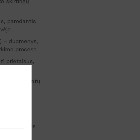
ko skirtingų
us, parodantis
vėje.
) – duomenys,
irkimo proceso.
i prietaisus,
.
ncialių klientų
s
didžioji dalis
slo rykliai