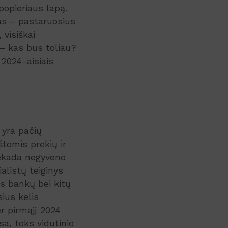
opieriaus lapą.
as – pastaruosius
 visiškai
ą – kas bus toliau?
 2024-aisiais
 yra pačių
štomis prekių ir
iekada negyveno
ialistų teiginys
ais bankų bei kitų
ius kelis
r pirmąjį 2024
sa, toks vidutinio