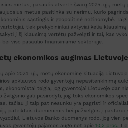
sius metus, pasaulis atvertė švarų 2025-ųjų metų p
aujuosius metus pasitinka su nerimu, kurio pagrind
onominis sąstingis ir geopolitinė nežinomybė. Taigi,
 vartotojai, tiek prekybininkai aktyviai kelia klausim
akyti į šį klausimą vertėtų pažvelgti ir tai, kas vyko
 bei viso pasaulio finansiniame sektoriuje.
etų ekonomikos augimas Lietuvoje
ų apie 2024-ųjų metų ekonominę situaciją Lietuvoje
įvairios apklausos rodo gyventojų nepasitenkinimą auk
, ekonomistai teigia, jog gyventojai Lietuvoje dar n
mo žvilgsnio gali pasirodyti, jog toks ekonomikos spec
tas, tačiau jį taip pat nesunku yra pagrįsti ir oficiali
ucijų pateiktais duomenimis bei pažvelgus į pastaruos
yzdžiui, Lietuvos Banko duomenys rodo, jog vien pe
etuvos gyventojų pajamos augo net apie
10,3 proc.
Tie