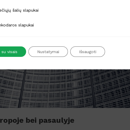
alių slapukai
ečiųjų šalių slapukai
s slapukai
nkodaros slapukai
 su visais
Nustatymai
Išsaugoti
uropoje bei pasaulyje