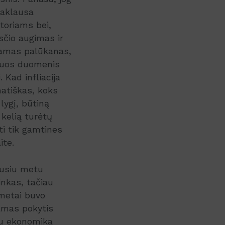
paklausa
toriams bei,
sčio augimas ir
inamas palūkanas,
 šiuos duomenis
. Kad infliacija
matiškas, koks
s lygį, būtiną
kelią turėtų
yti tik gamtines
ite.
ausiu metu
inkas, tačiau
 metai buvo
iamas pokytis
su ekonomika