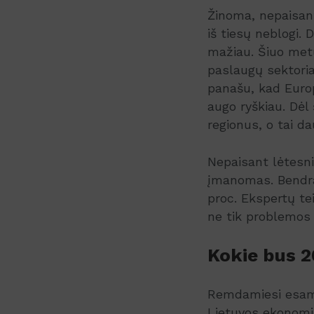
Žinoma, nepaisant
iš tiesų neblogi.
mažiau. Šiuo met
paslaugų sektoria
panašu, kad Europ
augo ryškiau. Dėl 
regionus, o tai da
Nepaisant lėtesni
įmanomas. Bendra
proc. Ekspertų te
ne tik problemos 
Kokie bus 2
Remdamiesi esama
Lietuvos ekonomik