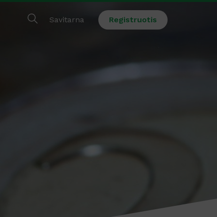
Savitarna
Registruotis