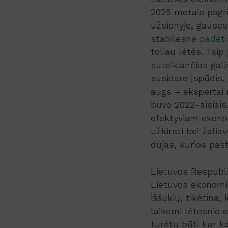
2025 metais pagri
užsienyje, gause
stabilesnė
padėti
toliau lėtės. Tai
suteikiančias gali
susidaro įspūdis, j
augs – ekspertai 
buvo 2022-aisiais.
efektyviam ekonom
užkirsti bei žalia
dujas, kurios pas
Lietuvos Respubli
Lietuvos ekonomik
iššūkių, tikėtina,
laikomi lėtesnio 
turėtų būti kur k