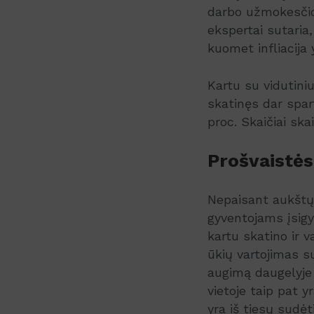
darbo užmokesčio 
ekspertai sutaria,
kuomet infliacija y
Kartu su vidutin
skatinęs dar spar
proc. Skaičiai ska
Prošvaistės
Nepaisant aukštų 
gyventojams įsigy
kartu skatino ir 
ūkių vartojimas 
augimą daugelyje 
vietoje taip pat y
yra iš tiesų sudėt