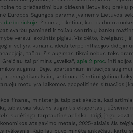
ndine to priežastimi bus didesnė lietuviškų prekių 
snė Europos Sąjungos parama įvairiems Lietuvos sek
s darbo rinkoje
. Žinoma, tikėtina, kad darbo užmoke
p pat svarbu paminėti ir toliau centrinių bankų maž
mybę verslui skolintis pigiau. Vis dėlto, žvelgiant į
og ir vėl yra kuriama ideali terpė infliacijos didėjimui
neabejoja, tačiau šis augimas tikrai nebus toks dra
 Greičiau tai primins „sveiką“,
apie 2 proc
. infliacijo
ikos augimui. Beje, spartesniam infliacijos augimui 
vų ir energetikos kainų kritimas. Išimtimi galima laik
taruoju metu yra laikomos geopolitinės situacijos įka
kos finansų ministerija taip pat skelbia, kad artimi
ą labiausiai skatins augantis eksportas į užsienio r
 kels sudėtinga tarptautinė aplinka. Taigi, jeigu 2024
ekonomikos atsigavimo metais, 2025-aisiais šis teig
as ryškesnis. Kaip jau buvo minėta anksčiau, kartu 