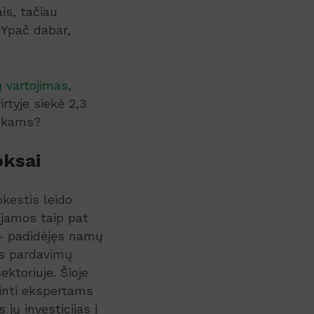
is, tačiau
. Ypač dabar,
 vartojimas
,
rtyje siekė 2,3
ninkams?
oksai
kestis leido
ajamos taip pat
s – padidėjęs namų
as pardavimų
ktoriuje. Šioje
škinti ekspertams
jų investicijas į