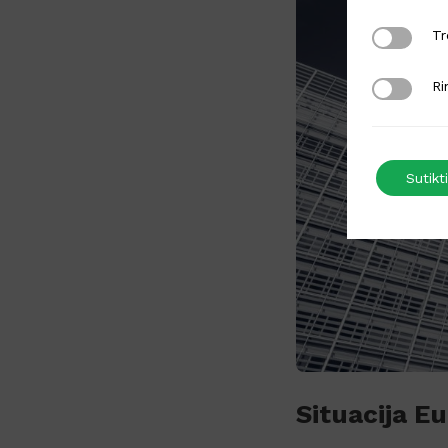
Trečiųjų š
Tr
Rinkodaro
Ri
Sutikti
Situacija E