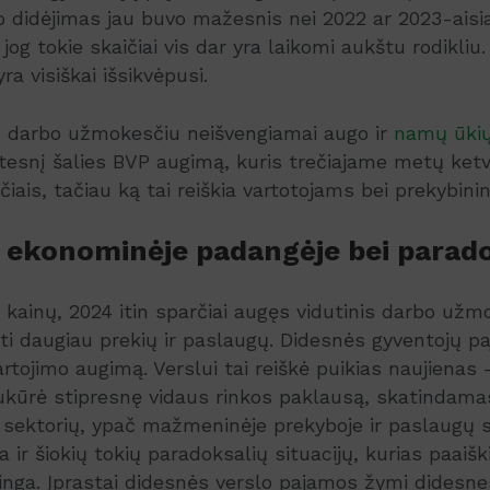
didėjimas jau buvo mažesnis nei 2022 ar 2023-aisia
 jog tokie skaičiai vis dar yra laikomi aukštu rodikliu
ra visiškai išsikvėpusi.
iu darbo užmokesčiu neišvengiamai augo ir
namų ūkių
tesnį šalies BVP augimą, kuris trečiajame metų ketvi
ičiais, tačiau ką tai reiškia vartotojams bei prekybi
 ekonominėje padangėje bei parad
kainų, 2024 itin sparčiai augęs vidutinis darbo užmo
ti daugiau prekių ir paslaugų. Didesnės gyventojų p
vartojimo augimą. Verslui tai reiškė puikias naujiena
sukūrė stipresnę vidaus rinkos paklausą, skatindam
sektorių, ypač mažmeninėje prekyboje ir paslaugų se
ra ir šiokių tokių paradoksalių situacijų, kurias paai
inga. Įprastai didesnės verslo pajamos žymi didesnes 