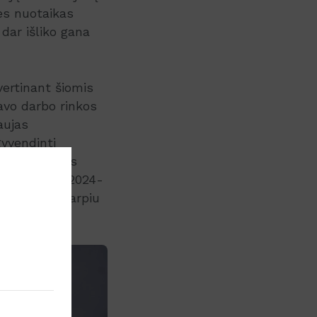
es nuotaikas
 dar išliko gana
 vertinant šiomis
avo darbo rinkos
aujas
gyvendinti
agiška – nors
ių. Trečiąjį 2024-
 pačiu laikotarpiu