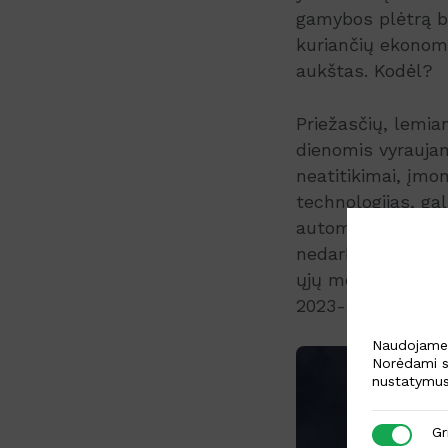
gamybos plėtrą be
kuriančių ekonomin
aukštas. Kodėl?
Priežasčių, lemian
dienomis vyraujan
neatitikimai, įmon
technologijas, ga
automatizuotai. Ži
nedarbo lygis yra 
ųjų metų ketvirtį 
2023-aisiais.
Naudojame s
Norėdami s
nustatymus
Griežtai b
Gr