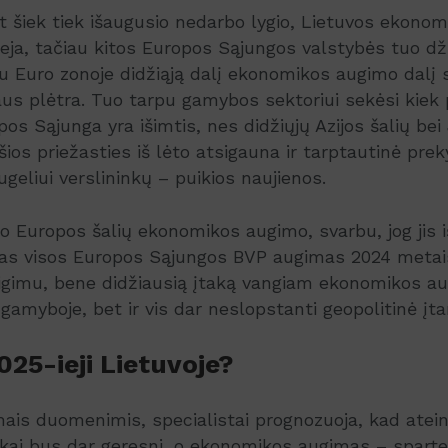
 šiek tiek išaugusio nedarbo lygio, Lietuvos ekonomin
 Deja, tačiau kitos Europos Sąjungos valstybės tuo dž
u Euro zonoje didžiąją dalį ekonomikos augimo dalį
us plėtra. Tuo tarpu gamybos sektoriui sekėsi kiek p
os Sąjunga yra išimtis, nes didžiųjų Azijos šalių b
šios priežasties iš lėto atsigauna ir tarptautinė prek
ugeliui verslininkų – puikios naujienos.
o Europos šalių ekonomikos augimo, svarbu, jog jis i
s visos Europos Sąjungos BVP augimas 2024 metais
igimu, bene didžiausią įtaką vangiam ekonomikos au
gamyboje, bet ir vis dar neslopstanti geopolitinė įt
025-ieji Lietuvoje?
is duomenimis, specialistai prognozuoja, kad atei
ai bus dar geresni, o ekonomikos augimas – spartes