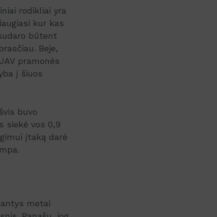
iai rodikliai yra
iaugiasi kur kas
 sudaro būtent
rasčiau. Beje,
ei JAV pramonės
yba į šiuos
švis buvo
 siekė vos 0,9
gimui įtaką darė
ampa.
nantys metai
nis. Panašu, jog