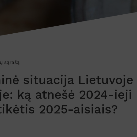
ių sąrašą
nė situacija Lietuvoje 
e: ką atnešė 2024-ieji 
tikėtis 2025-aisiais?