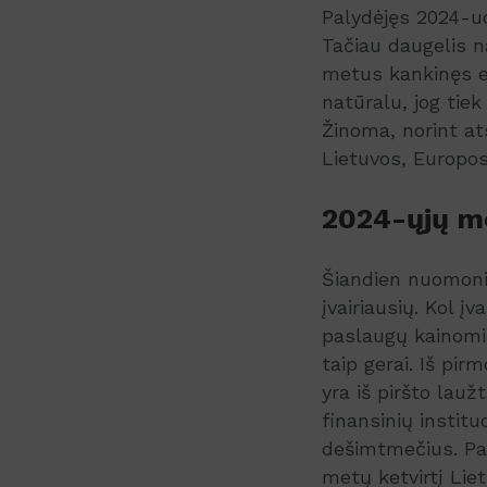
Palydėjęs 2024-uo
Tačiau daugelis n
metus kankinęs ek
natūralu, jog tiek
Žinoma, norint ats
Lietuvos, Europos
2024-ųjų m
Šiandien nuomoni
įvairiausių. Kol 
paslaugų kainomis
taip gerai. Iš pir
yra iš piršto lauž
finansinių instit
dešimtmečius. Pav
metų ketvirtį Li