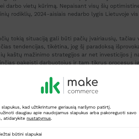
i darbo vietų kūrimą. Nepaisant visų šių optimistin
ių rodiklių, 2024-aisiais nedarbo lygis Lietuvoje vis
čių tokią situaciją gali būti pačių įvairiausių, tačiau
čias tendencijas, tikėtina, jog šį paradoksą išprovok
ių kaštų mažinimo strategijos ar net investicijos į n
linčias pakeisti darbuotojus ir tam tikrus procesus į
noma, darbo rinkos situacija Lietuvoje tikrai nėra tr
kiek padidėjęs tarp visų gyventojų socialinių sluoksn
jis siekė
6,8 proc
. Tai yra 0,6 proc. daugiau nei tokiu
lapukus, kad užtikrintume geriausią naršymo patirtį.
užinoti daugiau apie naudojamus slapukus arba pakoreguoti savo
, atidarykite
nustatymus
.
ūtini slapukai
iežtai būtini slapukai