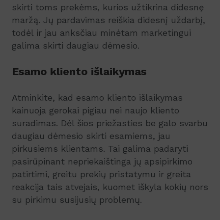
skirti toms prekėms, kurios užtikrina didesnę
maržą. Jų pardavimas reiškia didesnį uždarbį,
todėl ir jau anksčiau minėtam marketingui
galima skirti daugiau dėmesio.
Esamo kliento išlaikymas
Atminkite, kad esamo kliento išlaikymas
kainuoja gerokai pigiau nei naujo kliento
suradimas. Dėl šios priežasties be galo svarbu
daugiau dėmesio skirti esamiems, jau
pirkusiems klientams. Tai galima padaryti
pasirūpinant nepriekaištinga jų apsipirkimo
patirtimi, greitu prekių pristatymu ir greita
reakcija tais atvejais, kuomet iškyla kokių nors
su pirkimu susijusių problemų.