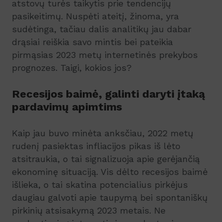
atstovų turės taikytis prie tendencijų
pasikeitimų. Nuspėti ateitį, žinoma, yra
sudėtinga, tačiau dalis analitikų jau dabar
drąsiai reiškia savo mintis bei pateikia
pirmąsias 2023 metų internetinės prekybos
prognozes. Taigi, kokios jos?
Recesijos baimė, galinti daryti įtaką
pardavimų apimtims
Kaip jau buvo minėta anksčiau, 2022 metų
rudenį pasiektas infliacijos pikas iš lėto
atsitraukia, o tai signalizuoja apie gerėjančią
ekonominę situaciją. Vis dėlto recesijos baimė
išlieka, o tai skatina potencialius pirkėjus
daugiau galvoti apie taupymą bei spontaniškų
pirkinių atsisakymą 2023 metais. Ne