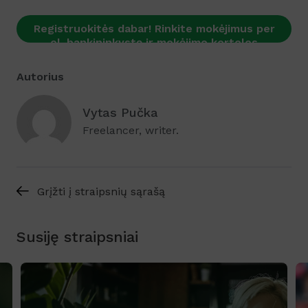
Registruokitės dabar! Rinkite mokėjimus per
el. bankininkystę ir mokėjimo korteles
Autorius
Vytas Pučka
Freelancer, writer.
Grįžti į straipsnių sąrašą
Susiję straipsniai