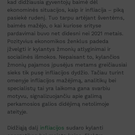
kad didžiausia gyventojų baimė dėl
ekonominės situacijos, kaip ir infliacija – piką
pasiekė rudenį. Tuo tarpu artėjant šventėms,
baimės mažėjo, o kai kuriose srityse
pardavimai buvo net didesni nei 2021 metais.
Pozityvius ekonomikos ženklus padeda
įžvelgti ir kylantys žmonių atlyginimai ir
socialinės išmokos. Nepaisant to, kylančios
žmonių pajamos įpusėjus metams greičiausiai
sieks tik pusę infliacijos dydžio. Tačiau turint
omenyje infliacijos mažėjimą, analitikų bei
specialistų tai yra laikoma gana svarbiu
motyvu, signalizuojančiu apie galimą
perkamosios galios didėjimą netolimoje
ateityje.
Didžiąją dalį
infliacijos
sudaro kylanti