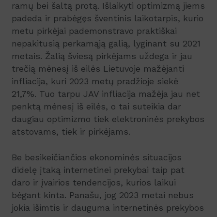
ramų bei šaltą protą. Išlaikyti optimizmą jiems
padeda ir prabėgęs šventinis laikotarpis, kurio
metu pirkėjai pademonstravo praktiškai
nepakitusią perkamąją galią, lyginant su 2021
metais. Žalią šviesą pirkėjams uždega ir jau
trečią mėnesį iš eilės Lietuvoje mažėjanti
infliacija, kuri 2023 metų pradžioje siekė
21,7%. Tuo tarpu JAV infliacija mažėja jau net
penktą mėnesį iš eilės, o tai suteikia dar
daugiau optimizmo tiek elektroninės prekybos
atstovams, tiek ir pirkėjams.
Be besikeičiančios ekonominės situacijos
didelę įtaką internetinei prekybai taip pat
daro ir įvairios tendencijos, kurios laikui
bėgant kinta. Panašu, jog 2023 metai nebus
jokia išimtis ir dauguma internetinės prekybos