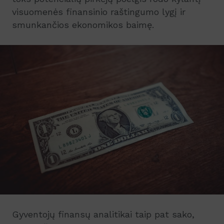
visuomenės finansinio raštingumo lygį ir
smunkančios ekonomikos baimę.
Gyventojų finansų analitikai taip pat sako,