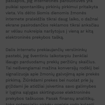
paslaptis, jog internetinės parduotuvės yra
puikiai spontaniškų pirkinių pirkimui pritaikyta
vieta. Vis dėlto šiomis dienomis žmonės
internete praleidžia tikrai daug laiko, o dažnai
ekrane pasirodančios reklamos tikrai anksčiau
ar vėliau nukreipia naršytojus į vieną ar kitą
elektroninės prekybos tašką.
Dalis internetu prekiaujančių verslininkų
pastebi, jog šventiniu laikotarpiu ženkliai
išaugo parduodamų prekių peržiūrų skaičius.
Tai neišvengiamai mažina konversijų rodiklį bei
signalizuoja apie žmonių galvojimą apie prekės
pirkimą. Žiūrėdami prekes bei nuolat prie jų
grįždami jie atidžiai įsivertina savo galimybes
ir lygina sąlygas skirtinguose elektroninės
prekybos taškuose. Pasak finansų analitikų,
toks potencialių pirkėjų poelgis rodo kylantį