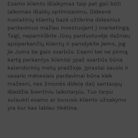
Esamo kliento išlaikymas taip pat gali būti
laikomas išlaidų optimizavimu. Didesnė
nuolatinių klientų bazė užtikrina didesnius
pardavimus mažiau investuojant į marketingą.
Taigi, nepamirškite Jūsų parduotuvėje dažniau
apsiperkančių klientų ir parodykite jiems, jog
jie Jums be galo svarbūs. Esami bei ne pirmą
kartą perkantys klientai ypač svarbūs būna
kalendorinių metų pradžioje. Įprastai sausio ir
vasario mėnesiais pardavimai būna kiek
mažesni, nes žmonės didelę dalį santaupų
išleidžia šventiniu laikotarpiu. Tuo tarpu
sulaukti esamo ar buvusio kliento užsakymo
yra kur kas labiau tikėtina.