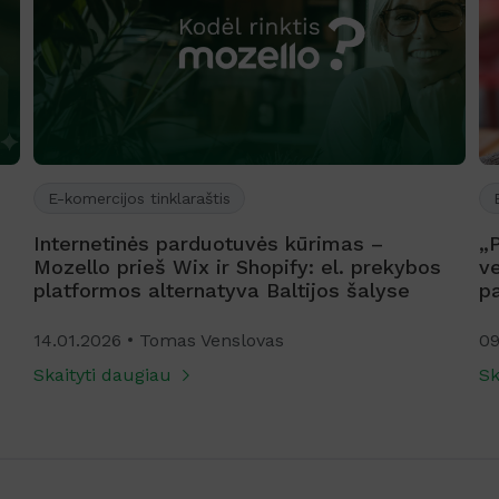
E-komercijos tinklaraštis
Internetinės parduotuvės kūrimas –
„
Mozello prieš Wix ir Shopify: el. prekybos
ve
platformos alternatyva Baltijos šalyse
p
14.01.2026
Tomas Venslovas
09
Skaityti daugiau
Sk