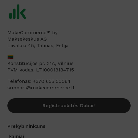
MakeCommerce™ by
Maksekeskus AS
Liivalaia 45, Talinas, Estija
🇱🇹
Konstitucijos pr. 21A, Vilnius
PVM kodas. LT100018184715
Telefonas: +370 655 50064
support@makecommerce.lt
Registruokitės Dabar!
Prekybininkams
Įkainiai