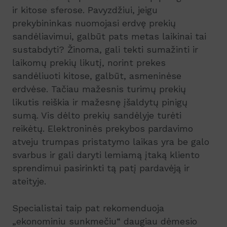
ir kitose sferose. Pavyzdžiui, jeigu
prekybininkas nuomojasi erdvę prekių
sandėliavimui, galbūt pats metas laikinai tai
sustabdyti? Žinoma, gali tekti sumažinti ir
laikomų prekių likutį, norint prekes
sandėliuoti kitose, galbūt, asmeninėse
erdvėse. Tačiau mažesnis turimų prekių
likutis reiškia ir mažesnę įšaldytų pinigų
sumą. Vis dėlto prekių sandėlyje turėti
reikėtų. Elektroninės prekybos pardavimo
atveju trumpas pristatymo laikas yra be galo
svarbus ir gali daryti lemiamą įtaką kliento
sprendimui pasirinkti tą patį pardavėją ir
ateityje.
Specialistai taip pat rekomenduoja
„ekonominiu sunkmečiu“ daugiau dėmesio