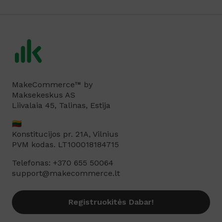
MakeCommerce™ by
Maksekeskus AS
Liivalaia 45, Talinas, Estija
🇱🇹
Konstitucijos pr. 21A, Vilnius
PVM kodas. LT100018184715
Telefonas: +370 655 50064
support@makecommerce.lt
Registruokitės Dabar!