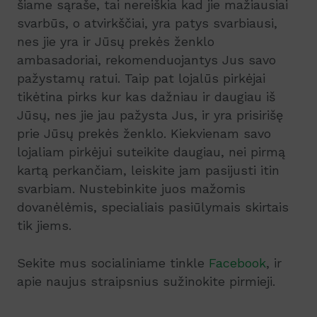
šiame sąraše, tai nereiškia kad jie mažiausiai
svarbūs, o atvirkščiai, yra patys svarbiausi,
nes jie yra ir Jūsų prekės ženklo
ambasadoriai, rekomenduojantys Jus savo
pažystamų ratui. Taip pat lojalūs pirkėjai
tikėtina pirks kur kas dažniau ir daugiau iš
Jūsų, nes jie jau pažysta Jus, ir yra prisirišę
prie Jūsų prekės ženklo. Kiekvienam savo
lojaliam pirkėjui suteikite daugiau, nei pirmą
kartą perkančiam, leiskite jam pasijusti itin
svarbiam. Nustebinkite juos mažomis
dovanėlėmis, specialiais pasiūlymais skirtais
tik jiems.
Sekite mus socialiniame tinkle
Facebook
, ir
apie naujus straipsnius sužinokite pirmieji.