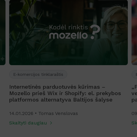
E-komercijos tinklaraštis
Internetinės parduotuvės kūrimas –
„
Mozello prieš Wix ir Shopify: el. prekybos
ve
platformos alternatyva Baltijos šalyse
p
14.01.2026
Tomas Venslovas
09
Skaityti daugiau
Sk