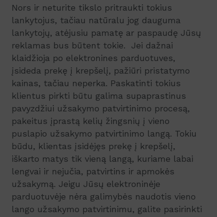
Nors ir neturite tikslo pritraukti tokius
lankytojus, tačiau natūralu jog dauguma
lankytojų, atėjusiu pamatę ar paspaudę Jūsų
reklamas bus būtent tokie. Jei dažnai
klaidžioja po elektronines parduotuves,
įsideda prekę į krepšelį, pažiūri pristatymo
kainas, tačiau neperka. Paskatinti tokius
klientus pirkti būtu galima supaprastinus
pavyzdžiui užsakymo patvirtinimo procesą,
pakeitus įprastą kelių žingsnių į vieno
puslapio užsakymo patvirtinimo langą. Tokiu
būdu, klientas įsidėjęs prekę į krepšelį,
iškarto matys tik vieną langą, kuriame labai
lengvai ir nejučia, patvirtins ir apmokės
užsakymą. Jeigu Jūsų elektroninėje
parduotuvėje nėra galimybės naudotis vieno
lango užsakymo patvirtinimu, galite pasirinkti