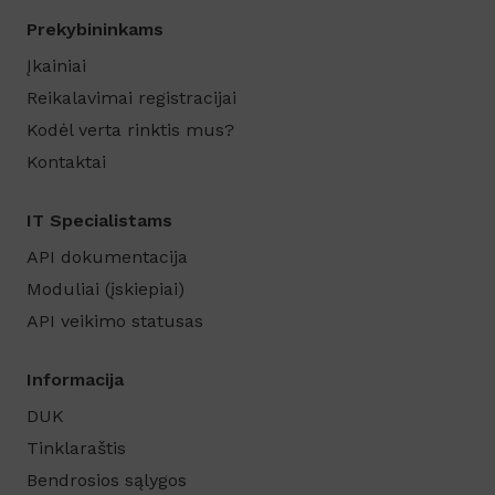
Prekybininkams
Įkainiai
Reikalavimai registracijai
Kodėl verta rinktis mus?
Kontaktai
IT Specialistams
API dokumentacija
Moduliai (įskiepiai)
API veikimo statusas
Informacija
DUK
Tinklaraštis
Bendrosios sąlygos