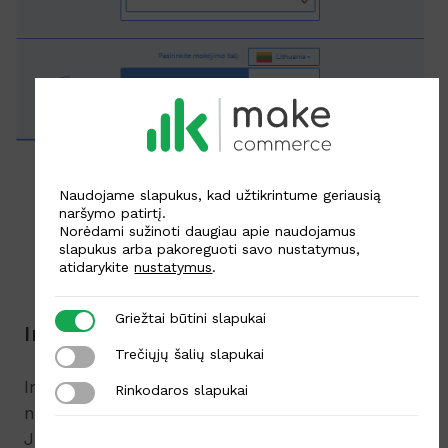
Naudojame slapukus, kad užtikrintume geriausią
naršymo patirtį.
Norėdami sužinoti daugiau apie naudojamus
slapukus arba pakoreguoti savo nustatymus,
atidarykite
nustatymus
.
Griežtai būtini slapukai
Griežtai būtini slapukai
Impulsyvūs pirkėjai
Trečiųjų šalių slapukai
Trečiųjų šalių slapukai
Impulsyvūs pirkėjai yra labai panašūs į
Rinkodaros slapukai
Rinkodaros slapukai
neapsisprendusius pirkėjus. Jeigu jie pamatys
Jūsų reklamą, ir pamanys jog tai geras