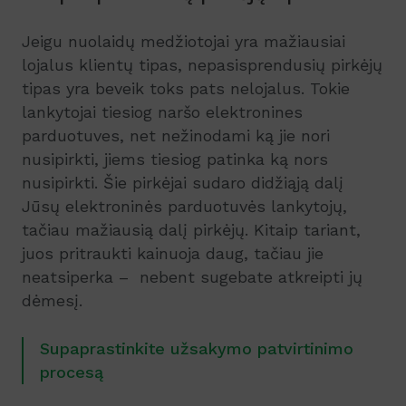
Jeigu nuolaidų medžiotojai yra mažiausiai
lojalus klientų tipas, nepasisprendusių pirkėjų
tipas yra beveik toks pats nelojalus. Tokie
lankytojai tiesiog naršo elektronines
parduotuves, net nežinodami ką jie nori
nusipirkti, jiems tiesiog patinka ką nors
nusipirkti. Šie pirkėjai sudaro didžiąją dalį
Jūsų elektroninės parduotuvės lankytojų,
tačiau mažiausią dalį pirkėjų. Kitaip tariant,
juos pritraukti kainuoja daug, tačiau jie
neatsiperka – nebent sugebate atkreipti jų
dėmesį.
Supaprastinkite užsakymo patvirtinimo
procesą