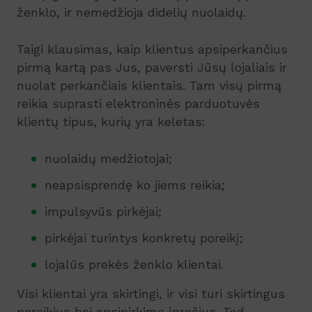
ženklo, ir nemedžioja didelių nuolaidų.
Taigi klausimas, kaip klientus apsiperkančius
pirmą kartą pas Jus, paversti Jūsų lojaliais ir
nuolat perkančiais klientais. Tam visų pirmą
reikia suprasti elektroninės parduotuvės
klientų tipus, kurių yra keletas:
nuolaidų medžiotojai;
neapsisprendę ko jiems reikia;
impulsyvūs pirkėjai;
pirkėjai turintys konkretų poreikį;
lojalūs prekės ženklo klientai.
Visi klientai yra skirtingi, ir visi turi skirtingus
poreikius bei apsipirkimo įpročius. Tad