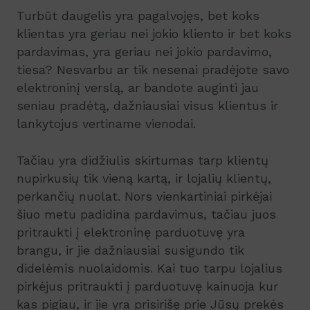
Turbūt daugelis yra pagalvojęs, bet koks
klientas yra geriau nei jokio kliento ir bet koks
pardavimas, yra geriau nei jokio pardavimo,
tiesa? Nesvarbu ar tik nesenai pradėjote savo
elektroninį verslą, ar bandote auginti jau
seniau pradėtą, dažniausiai visus klientus ir
lankytojus vertiname vienodai.
Tačiau yra didžiulis skirtumas tarp klientų
nupirkusių tik vieną kartą, ir lojalių klientų,
perkančių nuolat. Nors vienkartiniai pirkėjai
šiuo metu padidina pardavimus, tačiau juos
pritraukti į elektroninę parduotuvę yra
brangu, ir jie dažniausiai susigundo tik
didelėmis nuolaidomis. Kai tuo tarpu lojalius
pirkėjus pritraukti į parduotuvę kainuoja kur
kas pigiau, ir jie yra prisirišę prie Jūsų prekės