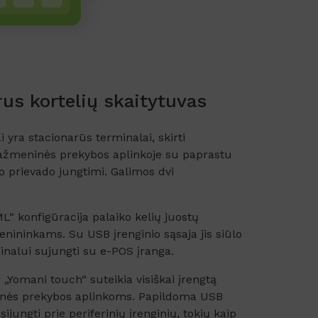
us kortelių skaitytuvas
i yra stacionarūs terminalai, skirti
žmeninės prekybos aplinkoje su paprastu
jo prievado jungtimi. Galimos dvi
L“ konfigūracija palaiko kelių juostų
ninkams. Su USB įrenginio sąsaja jis siūlo
inalui sujungti su e-POS įranga.
 „Yomani touch“ suteikia visiškai įrengtą
nės prekybos aplinkoms. Papildoma USB
ijungti prie periferinių įrenginių, tokių kaip