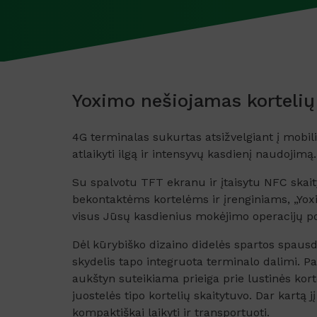
Yoximo nešiojamas kortelių
4G terminalas sukurtas atsižvelgiant į mobilioj
atlaikyti ilgą ir intensyvų kasdienį naudojimą.
Su spalvotu TFT ekranu ir įtaisytu NFC skai
bekontaktėms kortelėms ir įrenginiams, „Yox
visus Jūsų kasdienius mokėjimo operacijų po
Dėl kūrybiško dizaino didelės spartos spaus
skydelis tapo integruota terminalo dalimi. 
aukštyn suteikiama prieiga prie lustinės kor
juostelės tipo kortelių skaitytuvo. Dar kartą j
kompaktiškai laikyti ir transportuoti.