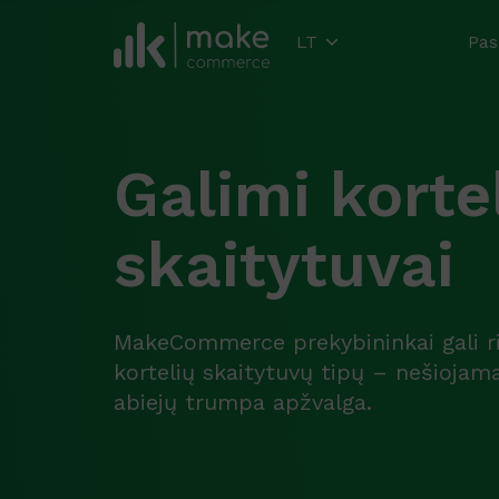
LT
Pas
Galimi korte
skaitytuvai
MakeCommerce prekybininkai gali rin
kortelių skaitytuvų tipų – nešiojama
abiejų trumpa apžvalga.