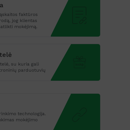
a
sąskaitos faktūros
odą, jog klientas
 atlikti mokėjimą.
telė
elė, su kuria gali
ktroninių parduotuvių
inkimo technologija.
inkimas mokėjimo