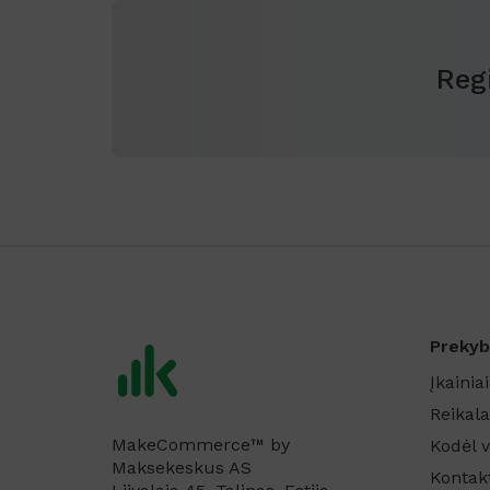
Reg
Prekyb
Įkainiai
Reikala
MakeCommerce™ by
Kodėl v
Maksekeskus AS
Kontak