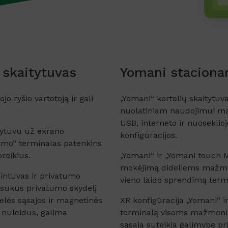
 skaitytuvas
Yomani stacionar
o ryšio vartotoją ir gali
„Yomani“ kortelių skaitytuva
nuolatiniam naudojimui ma
USB, interneto ir nuoseklio
tytuvu už ekrano
konfigūracijos.
imo“ terminalas patenkins
reikius.
„Yomani“ ir „Yomani touch M
mokėjimą dideliems mažmeni
dintuvas ir privatumo
vieno laido sprendimą term
Pasukus privatumo skydelį
telės sąsajos ir magnetinės
XR konfigūracija „Yomani“ ir
į nuleidus, galima
terminalą visoms mažmeni
sąsaja suteikia galimybę pris