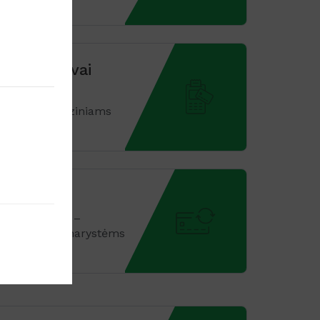
 skaitytuvai
ytuvai Jūsų fiziniams
kėjimai
ai mokėjimai –
mėnesinėms narystėms