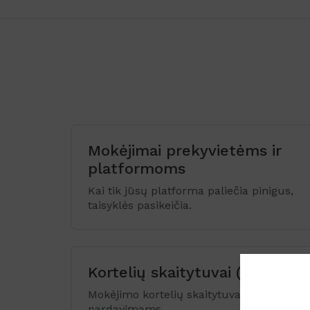
Mokėjimai prekyvietėms ir
platformoms
Kai tik jūsų platforma paliečia pinigus,
taisyklės pasikeičia.
Kortelių skaitytuvai (POS)
Mokėjimo kortelių skaitytuvai Jūsų fizini
pardavimams