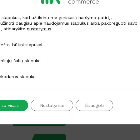
lapukus, kad užtikrintume geriausią naršymo patirtį.
užinoti daugiau apie naudojamus slapukus arba pakoreguoti savo
, atidarykite
nustatymus
.
Mokėjimo kortelių
(POS)
ūtini slapukai
iežtai būtini slapukai
Mokėjimo kortelių skait
pardavimams
alių slapukai
ečiųjų šalių slapukai
s slapukai
nkodaros slapukai
Prenumeratos mo
ymas
Prenumeratos, periodini
esių
paprastas sprendimas 
 su visais
Nustatymai
Išsaugoti
be
ir prenumeratoms.