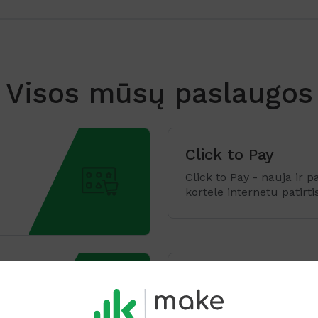
Visos mūsų paslaugos
Click to Pay
Click to Pay - nauja ir 
kortele internetu patirti
Pristatymas+
ams
Ekonomiškas, patogus ir
sprendimas e. parduot