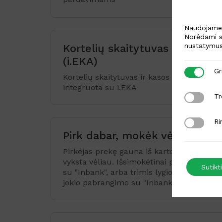
Naudojame s
Norėdami s
nustatymus
Kortelių skaitytuvas su kasa
(i.EKA)
Griežtai b
Gr
Kortelių skaitytuvas ir kasos sistema
integruota su i.EKA
Trečiųjų š
Tr
Rinkodaro
Ri
Pirk dabar, mokėk vėliau
Pirkėjas prekę gauna iš karto, o atsiskait
vyksta vėliau. Išsimokėtinai per 6-60 mėn
Sutikti
su "Inbank", arba trimis lygiomis dalimis 
jokio pabrangimo su "Inbank3"