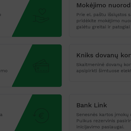
Mokėjimo nuorod
o
Prie el. paštu išsiųstos 
pridėkite mokėjimo nuor
galėtu greitai ir patogiai
Kniks dovanų kor
Skaitmeninė dovanų kort
jimo
apsipirkti šimtuose ele
Bank Link
ma
Senesnės kartos įmokų r
Puikus rezervinis pasir
inicijavimo paslaugai.