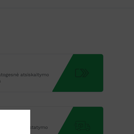
patogesnė atsiskaitymo
s
 lankstus pristatymo
uvėms