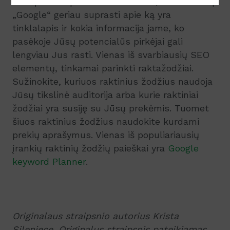
SEO padeda paieškos varikliams, tokiems kaip
„Google“ geriau suprasti apie ką yra
tinklalapis ir kokia informacija jame, ko
pasėkoje Jūsų potencialūs pirkėjai gali
lengviau Jus rasti. Vienas iš svarbiausių SEO
elementų, tinkamai parinkti raktažodžiai.
Sužinokite, kuriuos raktinius žodžius naudoja
Jūsų tikslinė auditorija arba kurie raktiniai
žodžiai yra susiję su Jūsų prekėmis. Tuomet
šiuos raktinius žodžius naudokite kurdami
prekių aprašymus. Vienas iš populiariausių
įrankių raktinių žodžių paieškai yra
Google
keyword Planner
.
Originalaus straipsnio autorius
Krista
Sileniece.
Originalus straipsnis pateikiamas