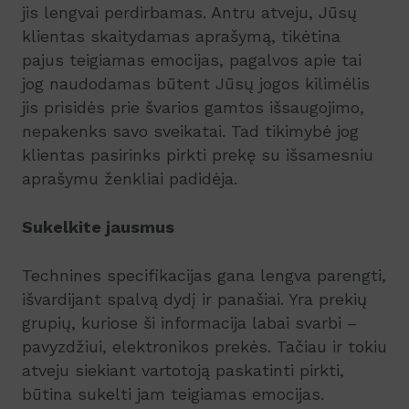
jis lengvai perdirbamas. Antru atveju, Jūsų
klientas skaitydamas aprašymą, tikėtina
pajus teigiamas emocijas, pagalvos apie tai
jog naudodamas būtent Jūsų jogos kilimėlis
jis prisidės prie švarios gamtos išsaugojimo,
nepakenks savo sveikatai. Tad tikimybė jog
klientas pasirinks pirkti prekę su išsamesniu
aprašymu ženkliai padidėja.
Sukelkite jausmus
Technines specifikacijas gana lengva parengti,
išvardijant spalvą dydį ir panašiai. Yra prekių
grupių, kuriose ši informacija labai svarbi –
pavyzdžiui, elektronikos prekės. Tačiau ir tokiu
atveju siekiant vartotoją paskatinti pirkti,
būtina sukelti jam teigiamas emocijas.