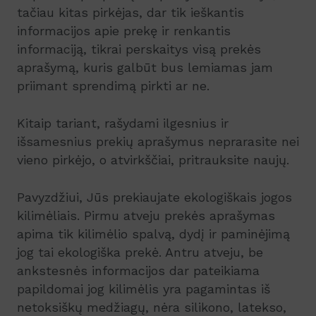
tačiau kitas pirkėjas, dar tik ieškantis
informacijos apie prekę ir renkantis
informaciją, tikrai perskaitys visą prekės
aprašymą, kuris galbūt bus lemiamas jam
priimant sprendimą pirkti ar ne.
Kitaip tariant, rašydami ilgesnius ir
išsamesnius prekių aprašymus neprarasite nei
vieno pirkėjo, o atvirkščiai, pritrauksite naujų.
Pavyzdžiui, Jūs prekiaujate ekologiškais jogos
kilimėliais. Pirmu atveju prekės aprašymas
apima tik kilimėlio spalvą, dydį ir paminėjimą
jog tai ekologiška prekė. Antru atveju, be
ankstesnės informacijos dar pateikiama
papildomai jog kilimėlis yra pagamintas iš
netoksiškų medžiagų, nėra silikono, latekso,