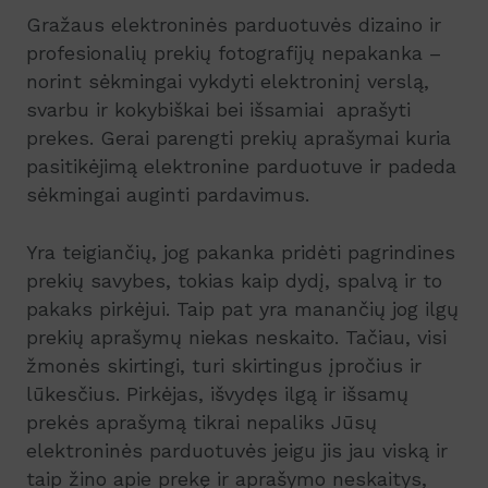
Gražaus elektroninės parduotuvės dizaino ir
profesionalių prekių fotografijų nepakanka –
norint sėkmingai vykdyti elektroninį verslą,
svarbu ir kokybiškai bei išsamiai aprašyti
prekes. Gerai parengti prekių aprašymai kuria
pasitikėjimą elektronine parduotuve ir padeda
sėkmingai auginti pardavimus.
Yra teigiančių, jog pakanka pridėti pagrindines
prekių savybes, tokias kaip dydį, spalvą ir to
pakaks pirkėjui. Taip pat yra manančių jog ilgų
prekių aprašymų niekas neskaito. Tačiau, visi
žmonės skirtingi, turi skirtingus įpročius ir
lūkesčius. Pirkėjas, išvydęs ilgą ir išsamų
prekės aprašymą tikrai nepaliks Jūsų
elektroninės parduotuvės jeigu jis jau viską ir
taip žino apie prekę ir aprašymo neskaitys,