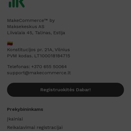
MakeCommerce™ by
Maksekeskus AS
Liivalaia 45, Talinas, Estija
🇱🇹
Konstitucijos pr. 21A, Vilnius
PVM kodas. LT100018184715
Telefonas: +370 655 50064
support@makecommerce.lt
Registruokitės Dabar!
Prekybininkams
Įkainiai
Reikalavimai registracijai