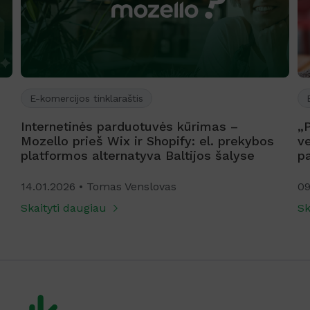
E-komercijos tinklaraštis
Internetinės parduotuvės kūrimas –
„
Mozello prieš Wix ir Shopify: el. prekybos
ve
platformos alternatyva Baltijos šalyse
p
14.01.2026
Tomas Venslovas
09
Skaityti daugiau
Sk