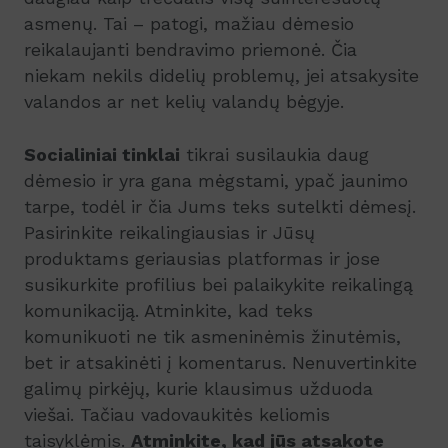
asmenų. Tai – patogi, mažiau dėmesio
reikalaujanti bendravimo priemonė. Čia
niekam nekils didelių problemų, jei atsakysite
valandos ar net kelių valandų bėgyje.
Socialiniai tinklai
tikrai susilaukia daug
dėmesio ir yra gana mėgstami, ypač jaunimo
tarpe, todėl ir čia Jums teks sutelkti dėmesį.
Pasirinkite reikalingiausias ir Jūsų
produktams geriausias platformas ir jose
susikurkite profilius bei palaikykite reikalingą
komunikaciją. Atminkite, kad teks
komunikuoti ne tik asmeninėmis žinutėmis,
bet ir atsakinėti į komentarus. Nenuvertinkite
galimų pirkėjų, kurie klausimus užduoda
viešai. Tačiau vadovaukitės keliomis
taisyklėmis.
Atminkite, kad jūs atsakote