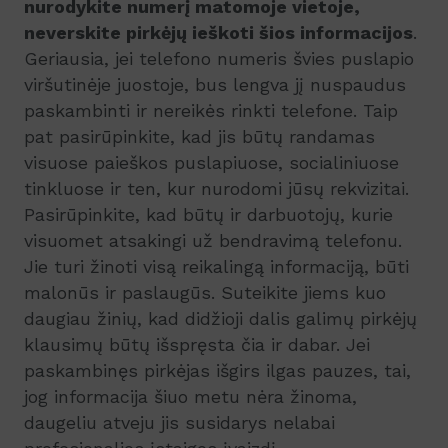
nurodykite numerį matomoje vietoje,
neverskite pirkėjų ieškoti šios informacijos
.
Geriausia, jei telefono numeris švies puslapio
viršutinėje juostoje, bus lengva jį nuspaudus
paskambinti ir nereikės rinkti telefone. Taip
pat pasirūpinkite, kad jis būtų randamas
visuose paieškos puslapiuose, socialiniuose
tinkluose ir ten, kur nurodomi jūsų rekvizitai.
Pasirūpinkite, kad būtų ir darbuotojų, kurie
visuomet atsakingi už bendravimą telefonu.
Jie turi žinoti visą reikalingą informaciją, būti
malonūs ir paslaugūs. Suteikite jiems kuo
daugiau žinių, kad didžioji dalis galimų pirkėjų
klausimų būtų išspręsta čia ir dabar. Jei
paskambinęs pirkėjas išgirs ilgas pauzes, tai,
jog informacija šiuo metu nėra žinoma,
daugeliu atveju jis susidarys nelabai