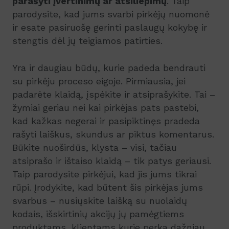
parašyti įvertinimų ar atsiliepimų
. Taip
parodysite, kad jums svarbi pirkėjų nuomonė
ir esate pasiruošę gerinti paslaugų kokybę ir
stengtis dėl jų teigiamos patirties.
Yra ir daugiau būdų, kurie padeda bendrauti
su pirkėju proceso eigoje. Pirmiausia, jei
padarėte klaidą, įspėkite ir atsiprašykite. Tai –
žymiai geriau nei kai pirkėjas pats pastebi,
kad kažkas negerai ir pasipiktinęs pradeda
rašyti laiškus, skundus ar piktus komentarus.
Būkite nuoširdūs, klysta – visi, tačiau
atsiprašo ir ištaiso klaidą – tik patys geriausi.
Taip parodysite pirkėjui, kad jis jums tikrai
rūpi. Įrodykite, kad būtent šis pirkėjas jums
svarbus – nusiųskite laišką su nuolaidų
kodais, išskirtinių akcijų jų pamėgtiems
produktams, klientams kurie perka dažniau