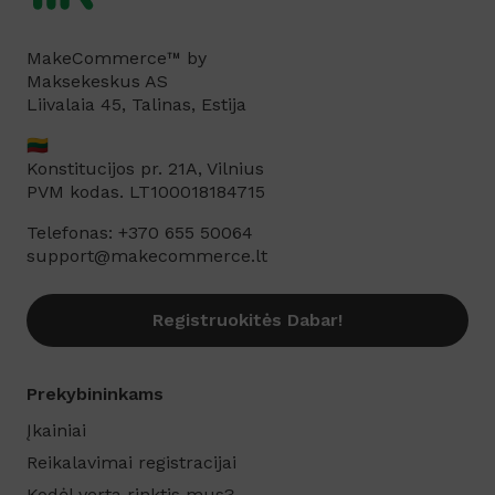
MakeCommerce™ by
Maksekeskus AS
Liivalaia 45, Talinas, Estija
🇱🇹
Konstitucijos pr. 21A, Vilnius
PVM kodas. LT100018184715
Telefonas: +370 655 50064
support@makecommerce.lt
Registruokitės Dabar!
Prekybininkams
Įkainiai
Reikalavimai registracijai
Kodėl verta rinktis mus?