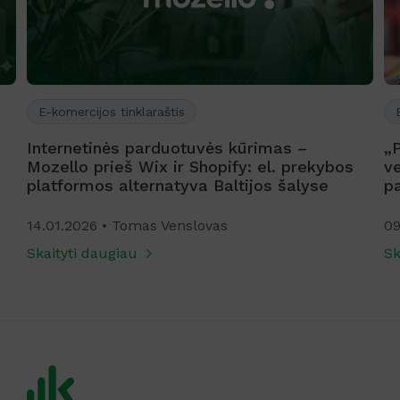
E-komercijos tinklaraštis
Internetinės parduotuvės kūrimas –
„
Mozello prieš Wix ir Shopify: el. prekybos
ve
platformos alternatyva Baltijos šalyse
p
14.01.2026
Tomas Venslovas
09
Skaityti daugiau
Sk