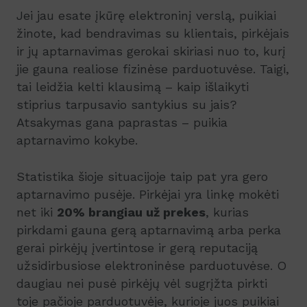
Jei jau esate įkūrę elektroninį verslą, puikiai
žinote, kad bendravimas su klientais, pirkėjais
ir jų aptarnavimas gerokai skiriasi nuo to, kurį
jie gauna realiose fizinėse parduotuvėse. Taigi,
tai leidžia kelti klausimą – kaip išlaikyti
stiprius tarpusavio santykius su jais?
Atsakymas gana paprastas – puikia
aptarnavimo kokybe.
Statistika šioje situacijoje taip pat yra gero
aptarnavimo pusėje. Pirkėjai yra linkę mokėti
net iki
20% brangiau už prekes
, kurias
pirkdami gauna gerą aptarnavimą arba perka
gerai pirkėjų įvertintose ir gerą reputaciją
užsidirbusiose elektroninėse parduotuvėse. O
daugiau nei pusė pirkėjų vėl sugrįžta pirkti
toje pačioje parduotuvėje, kurioje juos puikiai