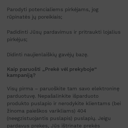
Parodyti potencialiems pirkėjams, jog
rūpinatės jų poreikiais;
Padidinti Jūsų pardavimus ir pritraukti lojalius
pirkėjus;
Didinti naujienlaiškių gavėjų bazę.
Kaip paruošti „Prekė vėl prekyboje“
kampaniją?
Visų pirma – paruoškite tam savo elektroninę
parduotuvę. Nepašalinkite išparduoto
produkto puslapio ir nerodykite klientams (bei
žinoma paieškos varikliams) 404
(neegzistuojantis puslapis) puslapių. Jeigu
pardavus prekes, Jūs ištrinate prekės