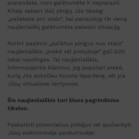
prarandate, nors galėtumėte ir neprarasti.
Kitaip sakant dalį pinigų Jūs tiesiog
„paliekate ant stalo“, kai panaudoję tik vieną
naujienlaiškį galėtumėte pakeisti situaciją.
Norint pasiimti „paliktus pinigus nuo stalo“
naujienlaiškis „prekė vėl prekyboje“ gali būti
labai naudingas. Tai naujienlaiškis,
informuojantis klientus, jog populiari prekė,
kurią Jūs anksčiau buvote išpardavę, vėl yra
Jūsų virtualiose lentynose.
Šis naujienlaiškis turi šiuos pagrindinius
tikslus:
Paskatinti potencialius pirkėjus vėl apsilankyti
Jūsų elektroninėje parduotuvėje;