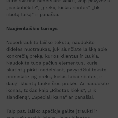
kurie skatina nedelsiant veikti, kaip pavyzdžiui
„paskubėkite“, „prekių kiekis ribotas“ „tik
ribotą laiką“ ir panašiai.
Naujienlaiškio turinys
Neperkraukite laiško tekstu, naudokite
dideles nuotraukas, juk siunčiate laišką apie
konkrečią prekę, kurios klientas ir laukia.
Naudokite tuos pačius elementus, kurie
skatintų pirkti nedelsiant, pavyzdžiui tekste
priminkite jog prekių kiekis labai ribotas, ir
daug klientų laukė šios prekės. Ar naudokite
ikonas, tokias kaip „Ribotas kiekis“, „Tik
šiandieną“, „Speciali kaina“ ar panašiai.
Taip pat, laiško apačioje galite įtraukti ir
susijusių prekių bloką. Jeigu klientas