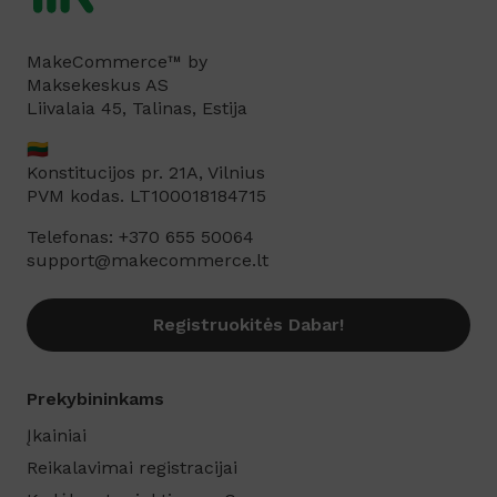
MakeCommerce™ by
Maksekeskus AS
Liivalaia 45, Talinas, Estija
🇱🇹
Konstitucijos pr. 21A, Vilnius
PVM kodas. LT100018184715
Telefonas: +370 655 50064
support@makecommerce.lt
Registruokitės Dabar!
Prekybininkams
Įkainiai
Reikalavimai registracijai