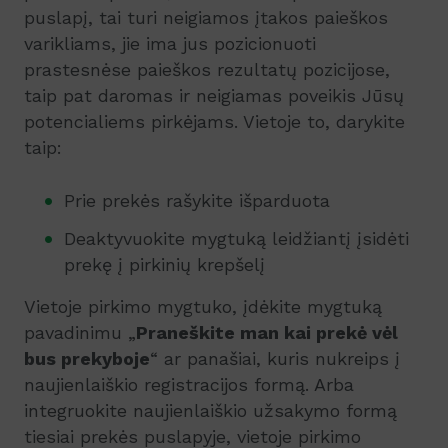
puslapį, tai turi neigiamos įtakos paieškos
varikliams, jie ima jus pozicionuoti
prastesnėse paieškos rezultatų pozicijose,
taip pat daromas ir neigiamas poveikis Jūsų
potencialiems pirkėjams. Vietoje to, darykite
taip:
Prie prekės rašykite išparduota
Deaktyvuokite mygtuką leidžiantį įsidėti
prekę į pirkinių krepšelį
Vietoje pirkimo mygtuko, įdėkite mygtuką
pavadinimu „
Praneškite man kai prekė vėl
bus prekyboje
“ ar panašiai, kuris nukreips į
naujienlaiškio registracijos formą. Arba
integruokite naujienlaiškio užsakymo formą
tiesiai prekės puslapyje, vietoje pirkimo