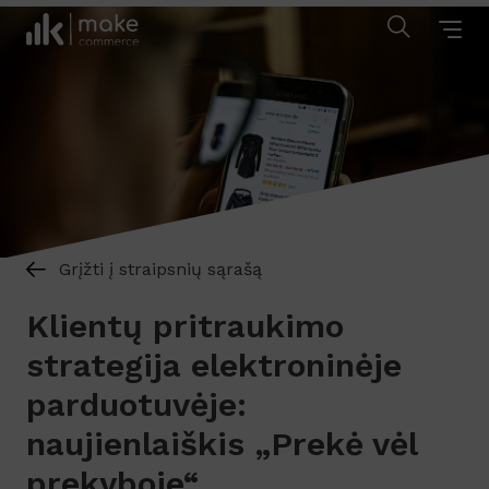
Grįžti į straipsnių sąrašą
Klientų pritraukimo
strategija elektroninėje
parduotuvėje:
naujienlaiškis „Prekė vėl
prekyboje“