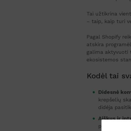
Tai užtikrina vie
– taip, kaip turi 
Pagal Shopify re
atskira programėl
galima aktyvuoti t
ekosistemos sta
Kodėl tai s
Didesnė kon
krepšelių ska
didėja pasiti
Aiškus ir in
pageidaujamą