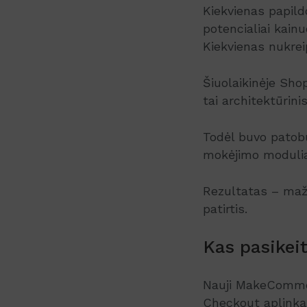
Kiekvienas papil
potencialiai kainu
Kiekvienas nukreip
Šiuolaikinėje Sh
tai architektūrin
Todėl buvo patobu
mokėjimo moduliai
Rezultatas – maži
patirtis.
Kas pasikei
Nauji MakeCommerc
Checkout aplinką,