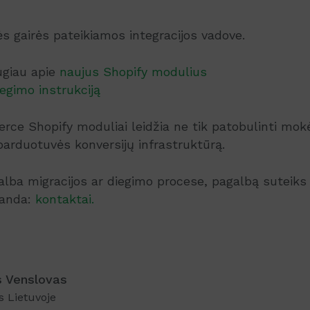
s gairės pateikiamos integracijos vadove.
ugiau apie
naujus Shopify modulius
iegimo instrukciją
ce Shopify moduliai leidžia ne tik patobulinti mok
 parduotuvės konversijų infrastruktūrą.
galba migracijos ar diegimo procese, pagalbą suteiks
manda:
kontaktai.
 Venslovas
s Lietuvoje