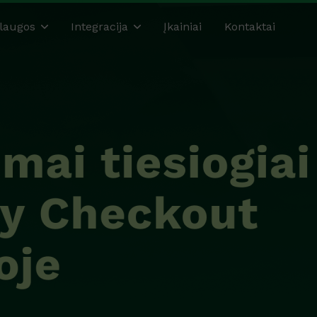
laugos
Integracija
Įkainiai
Kontaktai