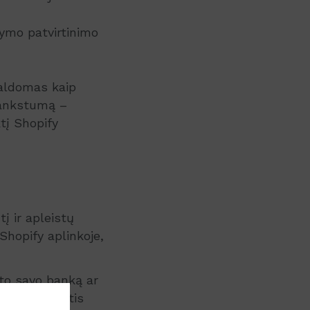
kymo patvirtinimo
valdomas kaip
lankstumą –
tį Shopify
į ir apleistų
Shopify aplinkoje,
ato savo banką ar
kumų. Patirtis