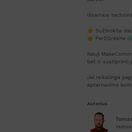
Išsamios techninė
👉 Sužinokite da
👉 Peržiūrėkite
d
Nauji MakeCommer
bet ir sustiprinti
Jei reikalinga pa
aptarnavimo ko
Autorius
Tomas
Vadova