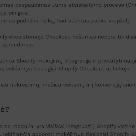
domas paspaudimas Jums atsiskaitymo procese (Ch
oja pinigus.
imas padidina riziką, kad klientas paliks krepšelį.
opify ekosistemoje Checkout našumas nebėra tik diz
is sprendimas.
linta Shopify mokėjimų integracija ir pristatyti n
, veikiantys tiesiogiai Shopify Checkout aplinkoje.
au nukreipimų, mažiau veiksmų ir į konversiją orie
tė?
e moduliai yra visiškai integruoti į Shopify vietinę 
 leidžiančią apdoroti mokėjimus tiesiogiai Shopify p