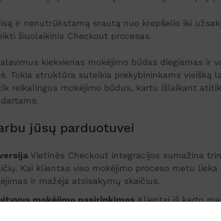
ntisą ir nenutrūkstamą srautą nuo krepšelio iki užsa
veikti šiuolaikinis Checkout procesas.
ikalavimus kiekvienas mokėjimo būdas diegiamas ir 
ė. Tokia struktūra suteikia prekybininkams visišką 
ik reikalingus mokėjimo būdus, kartu išlaikant atitik
ndartams.
varbu jūsų parduotuvei
versija
Vietinės Checkout integracijos sumažina trint
ičių. Kai klientas viso mokėjimo proceso metu lieka 
kėjimas ir mažėja atsisakymų skaičius.
tuityvus mokėjimo pasirinkimas
Klientai iš karto m
 mokėjimo būdą be nereikalingų nukreipimų ir neaiš