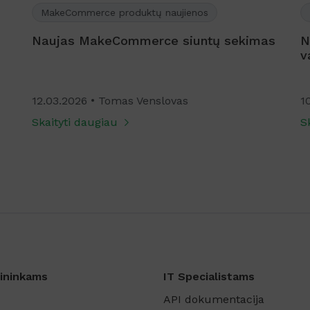
MakeCommerce produktų naujienos
Naujas MakeCommerce siuntų sekimas
Na
v
12.03.2026
Tomas Venslovas
10
Skaityti daugiau
Sk
ininkams
IT Specialistams
API dokumentacija