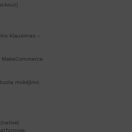
eckout)
aino klausimas –
auji MakeCommerce
ntuota mokėjimo
(native)
latformoje.