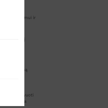
 apdorojami
iui, stabilumui ir
 vietinės UX
ą ir atitiktį
aujinti esamą
fy App Store
irinkti, aktyvuoti
 bus paruošta