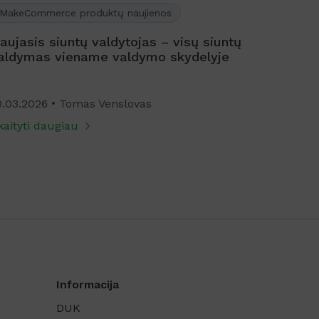
MakeCommerce produktų naujienos
MakeComm
ujasis siuntų valdytojas – visų siuntų
Kaip pla
aldymas viename valdymo skydelyje
lėšas p
24.07.202
.03.2026
Tomas Venslovas
Skaityti d
aityti daugiau
Informacija
DUK