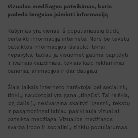
Vizualus medžiagos pateikimas, kuris
padeda lengviau įsiminti informaciją
Rašymas yra vienas iš populiariausių būdų
perteikti informaciją internete. Nors be tekstu
pateiktos informacijos išsisukti tikrai
nepavyks, tačiau ją visuomet galima papildyti
ir įvairiais vaizdiniais, tokiais kaip reklaminiai
baneriai, animacijos ir dar daugiau.
Šiais laikais interneto naršytojai bei socialinių
tinklų naudotojai yra gana „tingūs“. Tai reiškia,
jog dalis jų nesivargina skaityti ilgesnių tekstų
ir pasąmoningai labiau pasikliauja vizualiai
pateikta medžiaga. Vizualios medžiagos
svarbą įrodo ir socialinių tinklų populiarumas.