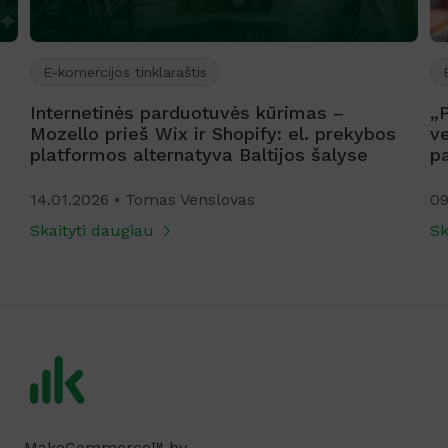
E-komercijos tinklaraštis
Internetinės parduotuvės kūrimas –
„
Mozello prieš Wix ir Shopify: el. prekybos
ve
platformos alternatyva Baltijos šalyse
p
14.01.2026
Tomas Venslovas
09
Skaityti daugiau
Sk
MakeCommerce™ by