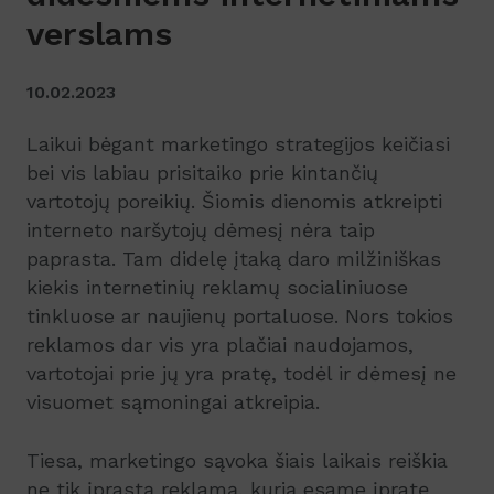
verslams
10.02.2023
Laikui bėgant marketingo strategijos keičiasi
bei vis labiau prisitaiko prie kintančių
vartotojų poreikių. Šiomis dienomis atkreipti
interneto naršytojų dėmesį nėra taip
paprasta. Tam didelę įtaką daro milžiniškas
kiekis internetinių reklamų socialiniuose
tinkluose ar naujienų portaluose. Nors tokios
reklamos dar vis yra plačiai naudojamos,
vartotojai prie jų yra pratę, todėl ir dėmesį ne
visuomet sąmoningai atkreipia.
Tiesa, marketingo sąvoka šiais laikais reiškia
ne tik įprastą reklamą, kurią esame įpratę