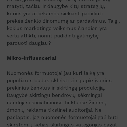
matyti, tačiau ir daugybę kitų strategijų,
kurios yra atliekamos siekiant padidinti
prekės ženklo žinomumą ar pardavimus. Taigi,
kokius marketingo veiksmus šiandien yra
verta atlikti, norint padidinti galimybę
parduoti daugiau?
Mikro-influenceriai
Nuomonės formuotojai jau kurį laiką yra
populiarus būdas skleisti žinią apie įvairius
prekinius ženklus ir skirtingą produkciją.
Daugybė skirtingų bendrovių sėkmingai
naudojasi socialiniuose tinkluose žinomų
žmonių reklama tikslinei auditorijai. Ne
paslaptis, jog nuomonės formuotojai gali būti
skirstomi į kelias skirtingas kategorijas pagal