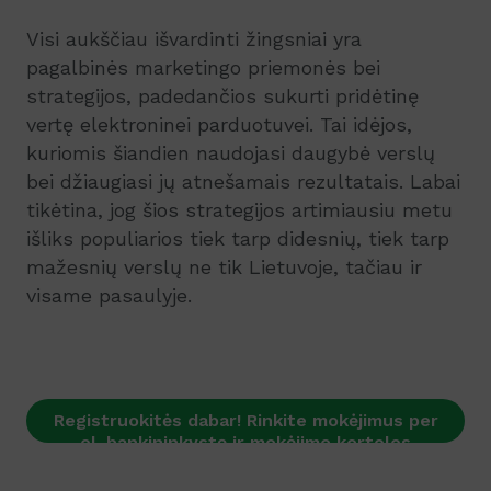
Visi aukščiau išvardinti žingsniai yra
pagalbinės marketingo priemonės bei
strategijos, padedančios sukurti pridėtinę
vertę elektroninei parduotuvei. Tai idėjos,
kuriomis šiandien naudojasi daugybė verslų
bei džiaugiasi jų atnešamais rezultatais. Labai
tikėtina, jog šios strategijos artimiausiu metu
išliks populiarios tiek tarp didesnių, tiek tarp
mažesnių verslų ne tik Lietuvoje, tačiau ir
visame pasaulyje.
Registruokitės dabar! Rinkite mokėjimus per
el. bankininkystę ir mokėjimo korteles