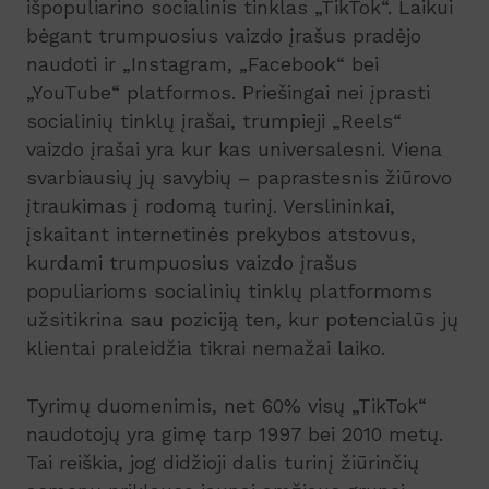
išpopuliarino socialinis tinklas „TikTok“. Laikui
bėgant trumpuosius vaizdo įrašus pradėjo
naudoti ir „Instagram, „Facebook“ bei
„YouTube“ platformos. Priešingai nei įprasti
socialinių tinklų įrašai, trumpieji „Reels“
vaizdo įrašai yra kur kas universalesni. Viena
svarbiausių jų savybių – paprastesnis žiūrovo
įtraukimas į rodomą turinį. Verslininkai,
įskaitant internetinės prekybos atstovus,
kurdami trumpuosius vaizdo įrašus
populiarioms socialinių tinklų platformoms
užsitikrina sau poziciją ten, kur potencialūs jų
klientai praleidžia tikrai nemažai laiko.
Tyrimų duomenimis, net 60% visų „TikTok“
naudotojų yra gimę tarp 1997 bei 2010 metų.
Tai reiškia, jog didžioji dalis turinį žiūrinčių