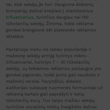
tai, kiek sekėjų jie turi. Dauguma didesnių
kompanijų dažnai kreipiasi į stambesnius
influencerius
, turinčius daugiau nei 100
tūkstančių sekėjų. Žinoma, tokia reklama
gerokai brangesnė dėl platesnės reklamos
sklaidos.
Pastaruoju metu vis labiau populiarėja ir
mažesnę sekėjų armiją turintys mikro-
influenceriai, turintys 7 – 30 tūkstančių
sekėjų. Jų teikiamos reklamos paslaugos yra
gerokai pigesnės, todėl jomis gali naudotis ir
mažesnį verslai. Pavyzdžiui, dideles
auditorijas sukaupę nuomonės formuotojai už
reklamą kartais gali paprašyti ir kelių
tūkstančių eurų. Tuo tarpu mažiau sekėjų
turinčios socialinių tinklų žvaigždės dažnai