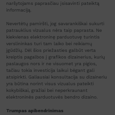
naršytojams paprasčiau įsisavinti pateiktą
informaciją.
Nevertėtų pamiršti, jog savarankiškai sukurti
patrauklius vizualus nėra taip paprasta. Ne
kiekvienas elektroninę parduotuvę turintis
verslininkas turi tam laiko bei reikiamų
įgūdžių. Dėl šios priežasties galbūt verta
kreiptis pagalbos į grafikos dizainerius, kurių
paslaugos nors ir ne visuomet yra pigios,
tačiau tokia investicija laikui bėgant gali
atsipirkti. Galiausiai konsultacija su dizaineriu
yra būtina norint visus vizualus pateikti
kokybiškai, gražiai bei neperkraunant
elektroninės parduotuvės bendro dizaino.
Trumpas apibendrinimas