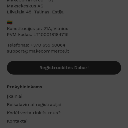
Maksekeskus AS
Liivalaia 45, Talinas, Estija
🇱🇹
Konstitucijos pr. 21A, Vilnius
PVM kodas. LT100018184715
Telefonas: +370 655 50064
support@makecommerce.lt
Registruokitės Dabar!
Prekybininkams
Įkainiai
Reikalavimai registracijai
Kodėl verta rinktis mus?
Kontaktai