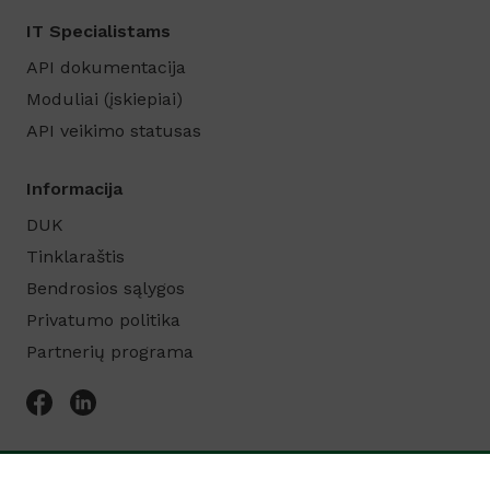
IT Specialistams
API dokumentacija
Moduliai (įskiepiai)
API veikimo statusas
Informacija
DUK
Tinklaraštis
Bendrosios sąlygos
Privatumo politika
Partnerių programa