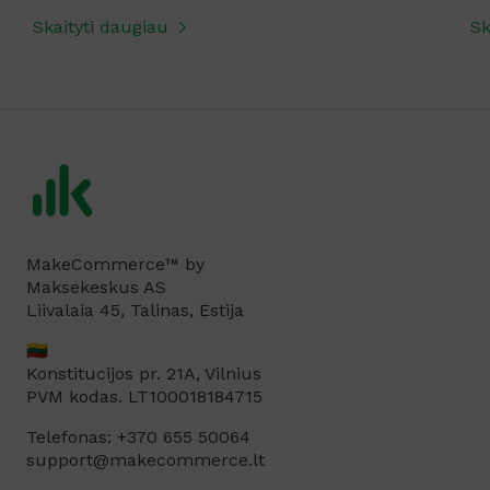
Skaityti daugiau
Sk
MakeCommerce™ by
Maksekeskus AS
Liivalaia 45, Talinas, Estija
🇱🇹
Konstitucijos pr. 21A, Vilnius
PVM kodas. LT100018184715
Telefonas: +370 655 50064
support@makecommerce.lt