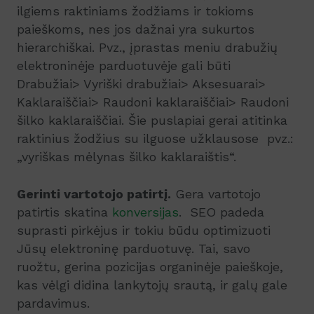
ilgiems raktiniams žodžiams ir tokioms
paieškoms, nes jos dažnai yra sukurtos
hierarchiškai. Pvz., įprastas meniu drabužių
elektroninėje parduotuvėje gali būti
Drabužiai> Vyriški drabužiai> Aksesuarai>
Kaklaraiščiai> Raudoni kaklaraiščiai> Raudoni
šilko kaklaraiščiai. Šie puslapiai gerai atitinka
raktinius žodžius su ilguose užklausose pvz.:
„vyriškas mėlynas šilko kaklaraištis“.
Gerinti vartotojo patirtį.
Gera vartotojo
patirtis skatina
konversijas
. SEO padeda
suprasti pirkėjus ir tokiu būdu optimizuoti
Jūsų elektroninę parduotuvę. Tai, savo
ruožtu, gerina pozicijas organinėje paieškoje,
kas vėlgi didina lankytojų srautą, ir galų gale
pardavimus.