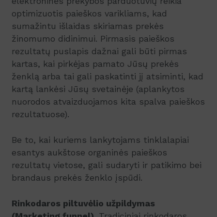
elektroninės prekybos parduotuvių reikia
optimizuotis paieškos varikliams, kad
sumažintu išlaidas skiriamas prekės
žinomumo didinimui. Pirmasis paieškos
rezultatų puslapis dažnai gali būti pirmas
kartas, kai pirkėjas pamato Jūsų prekės
ženklą arba tai gali paskatinti jį atsiminti, kad
kartą lankėsi Jūsų svetainėje (aplankytos
nuorodos atvaizduojamos kita spalva paieškos
rezultatuose).
Be to, kai kuriems lankytojams tinklalapiai
esantys aukštose organinės paieškos
rezultatų vietose, gali sudaryti ir patikimo bei
brandaus prekės ženklo įspūdi.
Rinkodaros piltuvėlio užpildymas
(Marketing funnel)
. Tradiciniai rinkodaros