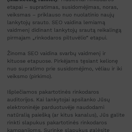
etapai – supratimas, susidomėjimas, noras,
veiksmas – priklauso nuo nuolatinio naujų
lankytojų srauto. SEO vaidina lemiamą
vaidmenį didinant lankytojų srautą reikalingą
pirmajam „rinkodaros piltuvėlio“ etapui.
Žinoma SEO vaidina svarbų vaidmenį ir
kituose etapuose. Pirkėjams tęsiant kelionę
nuo supratimo prie susidomėjimo, vėliau ir iki
veiksmo (pirkimo).
Išplečiamos pakartotinės rinkodaros
auditorijos. Kai lankytojai apsilanko Jūsų
elektroninėje parduotuvėje naudodami
natūralią paiešką (ar kitus kanalus), Jūs galite
rinkti slapukus pakartotinės rinkodaros
kampanijoms. Surinkę slapukus galėsite