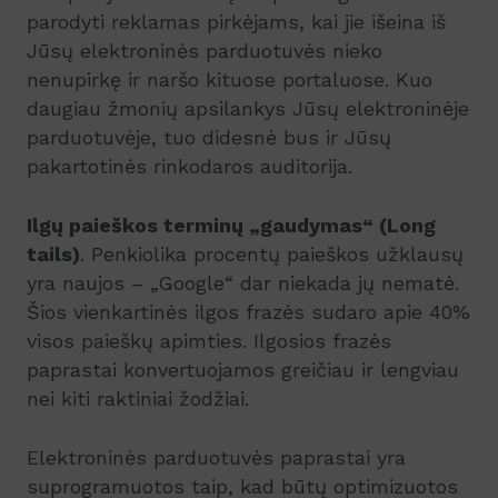
parodyti reklamas pirkėjams, kai jie išeina iš
Jūsų elektroninės parduotuvės nieko
nenupirkę ir naršo kituose portaluose. Kuo
daugiau žmonių apsilankys Jūsų elektroninėje
parduotuvėje, tuo didesnė bus ir Jūsų
pakartotinės rinkodaros auditorija.
Ilgų paieškos terminų „gaudymas“ (Long
tails)
. Penkiolika procentų paieškos užklausų
yra naujos – „Google“ dar niekada jų nematė.
Šios vienkartinės ilgos frazės sudaro apie 40%
visos paieškų apimties. Ilgosios frazės
paprastai konvertuojamos greičiau ir lengviau
nei kiti raktiniai žodžiai.
Elektroninės parduotuvės paprastai yra
suprogramuotos taip, kad būtų optimizuotos