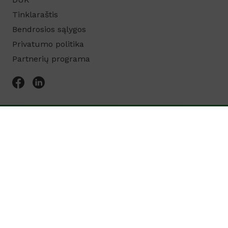
Tinklaraštis
Bendrosios sąlygos
Privatumo politika
Partnerių programa