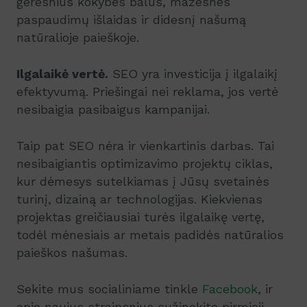
geresnius kokybės balus, mažesnes
paspaudimų išlaidas ir didesnį našumą
natūralioje paieškoje.
Ilgalaikė vertė.
SEO yra investicija į ilgalaikį
efektyvumą. Priešingai nei reklama, jos vertė
nesibaigia pasibaigus kampanijai.
Taip pat SEO nėra ir vienkartinis darbas. Tai
nesibaigiantis optimizavimo projektų ciklas,
kur dėmesys sutelkiamas į Jūsų svetainės
turinį, dizainą ar technologijas. Kiekvienas
projektas greičiausiai turės ilgalaikę vertę,
todėl mėnesiais ar metais padidės natūralios
paieškos našumas.
Sekite mus socialiniame tinkle
Facebook
, ir
apie naujus straipsnius sužinokite pirmieji.