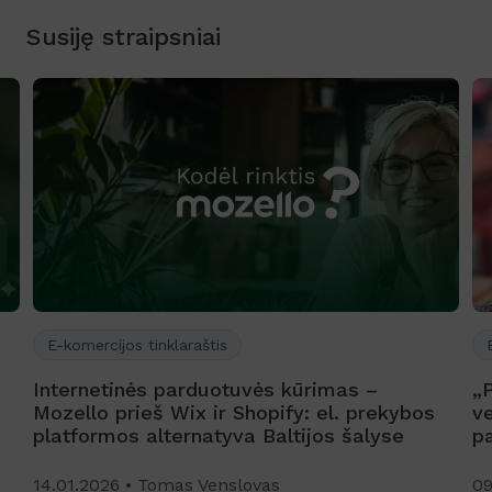
Susiję straipsniai
E-komercijos tinklaraštis
Internetinės parduotuvės kūrimas –
„
Mozello prieš Wix ir Shopify: el. prekybos
ve
platformos alternatyva Baltijos šalyse
p
14.01.2026
Tomas Venslovas
09