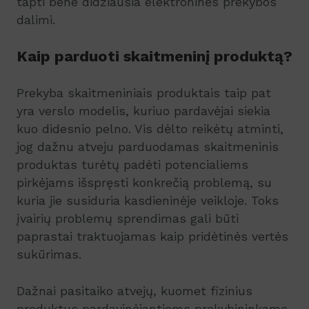
tapti bene didžiausia elektroninės prekybos
dalimi.
Kaip parduoti skaitmeninį produktą?
Prekyba skaitmeniniais produktais taip pat
yra verslo modelis, kuriuo pardavėjai siekia
kuo didesnio pelno. Vis dėlto reikėtų atminti,
jog dažnu atveju parduodamas skaitmeninis
produktas turėtų padėti potencialiems
pirkėjams išspręsti konkrečią problemą, su
kuria jie susiduria kasdieninėje veikloje. Toks
įvairių problemų sprendimas gali būti
paprastai traktuojamas kaip pridėtinės vertės
sukūrimas.
Dažnai pasitaiko atvejų, kuomet fizinius
produktus pardavinėjantiems prekybininkams