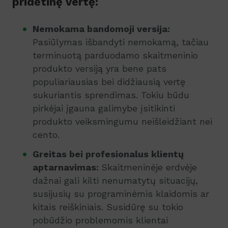
pridėtinę vertę:
Nemokama bandomoji versija:
Pasiūlymas išbandyti nemokamą, tačiau
terminuotą parduodamo skaitmeninio
produkto versiją yra bene pats
populiariausias bei didžiausią vertę
sukuriantis sprendimas. Tokiu būdu
pirkėjai įgauna galimybe įsitikinti
produkto veiksmingumu neišleidžiant nei
cento.
Greitas bei profesionalus klientų
aptarnavimas:
Skaitmeninėje erdvėje
dažnai gali kilti nenumatytų situacijų,
susijusių su programinėmis klaidomis ar
kitais reiškiniais. Susidūrę su tokio
pobūdžio problemomis klientai