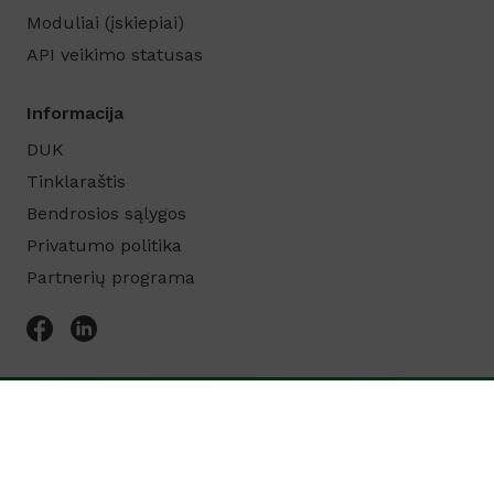
Moduliai (įskiepiai)
API veikimo statusas
Informacija
DUK
Tinklaraštis
Bendrosios sąlygos
Privatumo politika
Partnerių programa