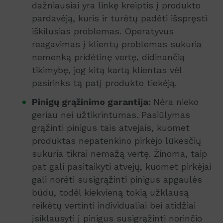
dažniausiai yra linkę kreiptis į produkto
pardavėją, kuris ir turėtų padėti išspręsti
iškilusias problemas. Operatyvus
reagavimas į klientų problemas sukuria
nemenką pridėtinę vertę, didinančią
tikimybę, jog kitą kartą klientas vėl
pasirinks tą patį produkto tiekėją.
Pinigų grąžinimo garantija:
Nėra nieko
geriau nei užtikrintumas. Pasiūlymas
grąžinti pinigus tais atvejais, kuomet
produktas nepatenkino pirkėjo lūkesčių
sukuria tikrai nemažą vertę. Žinoma, taip
pat gali pasitaikyti atvejų, kuomet pirkėjai
gali norėti susigrąžinti pinigus apgaulės
būdu, todėl kiekvieną tokią užklausą
reikėtų vertinti individualiai bei atidžiai
įsiklausyti į pinigus susigrąžinti norinčio