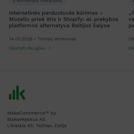
E-komercijos tinklaraštis
Internetinės parduotuvės kūrimas –
„
Mozello prieš Wix ir Shopify: el. prekybos
ve
platformos alternatyva Baltijos šalyse
p
14.01.2026
Tomas Venslovas
09
Skaityti daugiau
Sk
MakeCommerce™ by
Maksekeskus AS
Liivalaia 45, Talinas, Estija