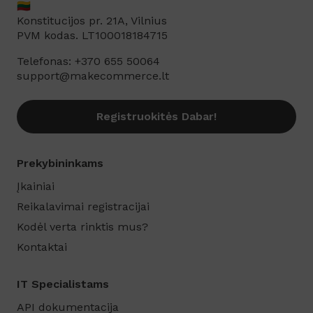
🇱🇹
Konstitucijos pr. 21A, Vilnius
PVM kodas. LT100018184715
Telefonas: +370 655 50064
support@makecommerce.lt
Registruokitės Dabar!
Prekybininkams
Įkainiai
Reikalavimai registracijai
Kodėl verta rinktis mus?
Kontaktai
IT Specialistams
API dokumentacija