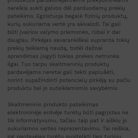
nereikia sukti galvos dėl parduodamų prekių
pateikimo. Egzistuoja begalė fizinių produktų,
kurių sukuriama vertė yra akivaizdi. Tai gali
būti įvairios valymo priemonės, rūbai ir dar
daugiau. Pirkėjas savarankiškai supranta tokių
prekių teikiamą naudą, todėl dažnai
sprendimas įsigyti tokias prekes netrunka
ilgai. Tuo tarpu skaitmeninių produktų
pardavėjams neretai gali tekti paplušėti,
norint supažindinti potencialų pirkėją su pačiu
produktu bei jo suteikiamomis savybėmis.
Skaitmeninio produkto pateikimas
elektroninėje erdvėje turėtų būti pagrįstas ne
tik informatyvumu, tačiau taip pat ir aiškiu jo
sukuriamos vertės reprezentavimu. Tai reiškia,
jog pardavėjas turėtų susitelkti ties turiniu,