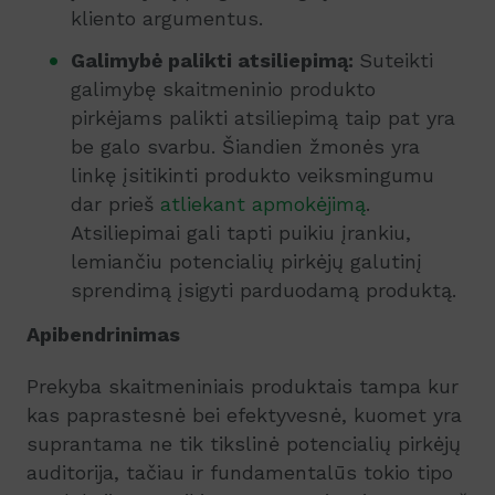
kliento argumentus.
Galimybė palikti atsiliepimą:
Suteikti
galimybę skaitmeninio produkto
pirkėjams palikti atsiliepimą taip pat yra
be galo svarbu. Šiandien žmonės yra
linkę įsitikinti produkto veiksmingumu
dar prieš
atliekant apmokėjimą
.
Atsiliepimai gali tapti puikiu įrankiu,
lemiančiu potencialių pirkėjų galutinį
sprendimą įsigyti parduodamą produktą.
Apibendrinimas
Prekyba skaitmeniniais produktais tampa kur
kas paprastesnė bei efektyvesnė, kuomet yra
suprantama ne tik tikslinė potencialių pirkėjų
auditorija, tačiau ir fundamentalūs tokio tipo