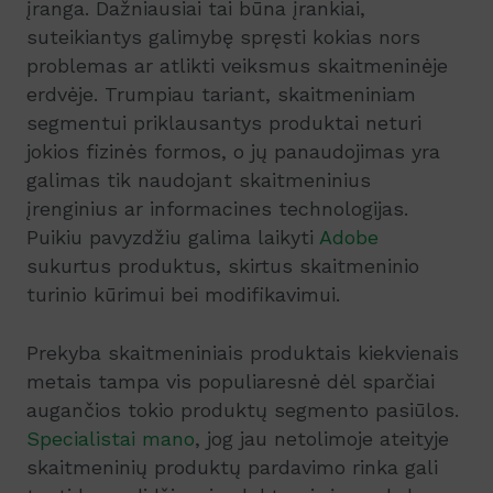
įranga. Dažniausiai tai būna įrankiai,
suteikiantys galimybę spręsti kokias nors
problemas ar atlikti veiksmus skaitmeninėje
erdvėje. Trumpiau tariant, skaitmeniniam
segmentui priklausantys produktai neturi
jokios fizinės formos, o jų panaudojimas yra
galimas tik naudojant skaitmeninius
įrenginius ar informacines technologijas.
Puikiu pavyzdžiu galima laikyti
Adobe
sukurtus produktus, skirtus skaitmeninio
turinio kūrimui bei modifikavimui.
Prekyba
skaitmeniniais produktais
kiekvienais
metais tampa vis populiaresnė dėl sparčiai
augančios tokio produktų segmento pasiūlos.
Specialistai mano
, jog jau netolimoje ateityje
skaitmeninių produktų pardavimo rinka gali