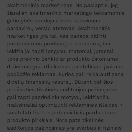
skaitmeninis marketingas. Ne paslaptis, jog
šiandien skaitmeninio marketingo teikiamomis
galimybės naudojasi bene kiekvienas
pardavimų verslo atstovas. Skaitmeninis
marketingas yra tai, kas padeda didinti
parduodamos produkcijos žinomumą bei
leidžia jai tapti lengviau matomai. Įprastai
toks prekinio ženklo ar produkto žinomumo
didinimas yra atliekamas pasitelkiant įvairaus
pobūdžio reklamas, kurios gali reikalauti gana
didelių finansinių resursų. Būtent dėl šios
priežasties tikslinės auditorijos pažinojimas
gali tapti pagrindiniu motyvu, leidžiančiu
maksimaliai optimizuoti reklamines išlaidas ir
susitelkti tik ties potencialiais parduodamo
produkto pirkėjais. Nors pats tikslinės
auditorijos pažinojimas yra svarbus ir fiziniais