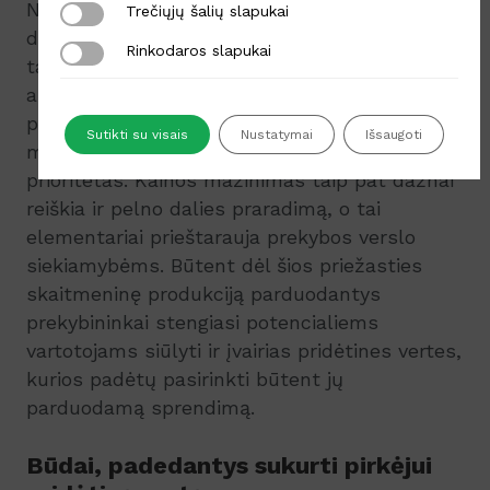
Ne paslaptis, jog parduodamo produkto kaina
Trečiųjų šalių slapukai
Trečiųjų šalių slapukai
daro be galo didelę įtaką pirkėjo pasirinkimui,
Rinkodaros slapukai
Rinkodaros slapukai
tačiau ar visuomet tai yra pagrindinis
argumentas, skatinantis pirkėją rinktis būtent
pigiausią pasiūlymą? Natūralu, jog kainos
Sutikti su visais
Nustatymai
Išsaugoti
mažinimas tikrai nėra verslo atstovų
prioritetas. Kainos mažinimas taip pat dažnai
reiškia ir pelno dalies praradimą, o tai
elementariai prieštarauja prekybos verslo
siekiamybėms. Būtent dėl šios priežasties
skaitmeninę produkciją parduodantys
prekybininkai stengiasi potencialiems
vartotojams siūlyti ir įvairias pridėtines vertes,
kurios padėtų pasirinkti būtent jų
parduodamą sprendimą.
Būdai, padedantys sukurti pirkėjui