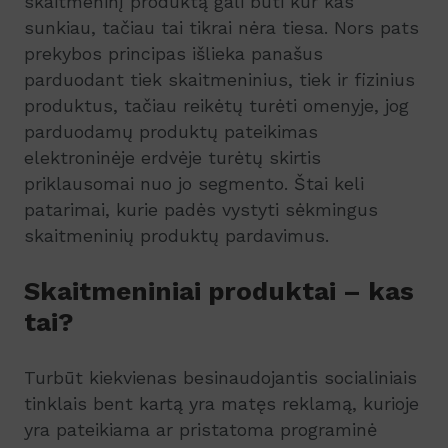
skaitmeninį produktą gali būti kur kas
sunkiau, tačiau tai tikrai nėra tiesa. Nors pats
prekybos principas išlieka panašus
parduodant tiek skaitmeninius, tiek ir fizinius
produktus, tačiau reikėtų turėti omenyje, jog
parduodamų produktų pateikimas
elektroninėje erdvėje turėtų skirtis
priklausomai nuo jo segmento. Štai keli
patarimai, kurie padės vystyti sėkmingus
skaitmeninių produktų pardavimus.
Skaitmeniniai produktai – kas
tai?
Turbūt kiekvienas besinaudojantis socialiniais
tinklais bent kartą yra matęs reklamą, kurioje
yra pateikiama ar pristatoma programinė