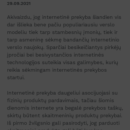
29.09.2021
Akivaizdu, jog internetinė prekyba šiandien vis
dar išlieka bene pačiu populiariausiu verslo
modeliu tiek tarp stambesnių įmonių, tiek ir
tarp asmeninę sėkmę bandančių internetinio
verslo naujokų. Sparčiai besikeičiantys pirkėjų
įpročiai bei besivystančios internetinės
technologijos suteikia visas galimybes, kurių
reikia sėkmingam internetinės prekybos
startui.
Internetinė prekyba daugeliui asocijuojasi su
fizinių produktų pardavimais, tačiau šiomis
dienomis internete yra begalė prekybos taškų,
skirtų būtent skaitmeninių produktų prekybai.
Iš pirmo žvilgsnio gali pasirodyti, jog parduoti