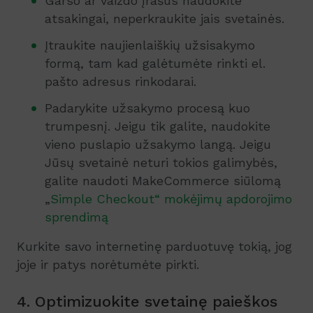
Garso ar vaizdo įrašus naudokite
atsakingai, neperkraukite jais svetainės.
Įtraukite naujienlaiškių užsisakymo
formą, tam kad galėtumėte rinkti el.
pašto adresus rinkodarai.
Padarykite užsakymo procesą kuo
trumpesnį. Jeigu tik galite, naudokite
vieno puslapio užsakymo langą. Jeigu
Jūsų svetainė neturi tokios galimybės,
galite naudoti MakeCommerce siūlomą
„
Simple Checkout“ mokėjimų apdorojimo
sprendimą
Kurkite savo internetinę parduotuvę tokią, jog
joje ir patys norėtumėte pirkti.
4. Optimizuokite svetainę paieškos