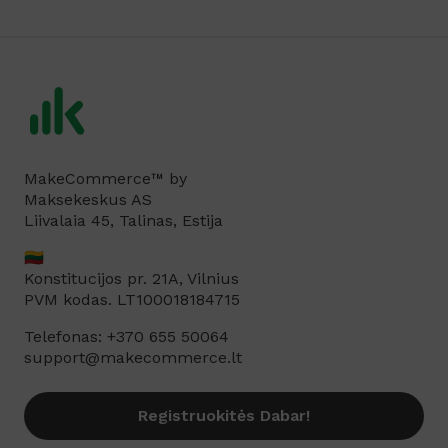
MakeCommerce™ by
Maksekeskus AS
Liivalaia 45, Talinas, Estija
🇱🇹
Konstitucijos pr. 21A, Vilnius
PVM kodas. LT100018184715
Telefonas: +370 655 50064
support@makecommerce.lt
Registruokitės Dabar!