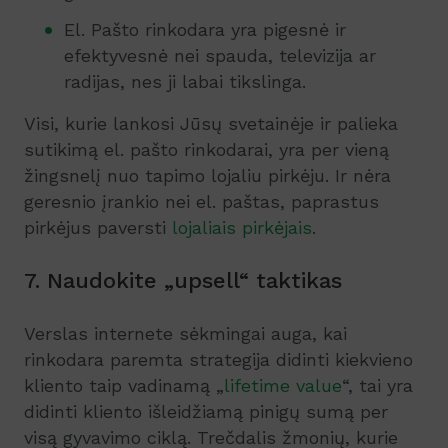
El. Pašto rinkodara yra pigesnė ir
efektyvesnė nei spauda, televizija ar
radijas, nes ji labai tikslinga.
Visi, kurie lankosi Jūsų svetainėje ir palieka
sutikimą el. pašto rinkodarai, yra per vieną
žingsnelį nuo tapimo lojaliu pirkėju. Ir nėra
geresnio įrankio nei el. paštas, paprastus
pirkėjus paversti
lojaliais pirkėjais
.
7. Naudokite „upsell“ taktikas
Verslas internete sėkmingai auga, kai
rinkodara paremta strategija didinti kiekvieno
kliento taip vadinamą „
lifetime value
“, tai yra
didinti kliento išleidžiamą pinigų sumą per
visą gyvavimo ciklą. Trečdalis žmonių, kurie