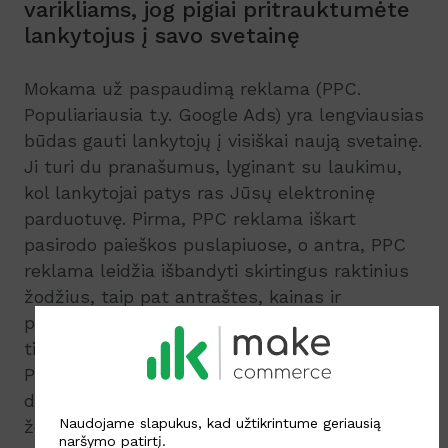
varikliams, jog pigiai pritrauktumėte
lankytojus į savo svetainę
Mokama už paspaudimą reklama (PPC.
Populiariausia t.y. Google Ads) yra lengviausias
būdas gauti lankytojų į visiškai naują svetainę.
Ji turi du pranašumus, lyginant su laukimu,
kol lankytojai patys ras Jūsų elektroninę
parduotuvę. Pirma, PPC reklama iškart
pasirodo paieškos puslapiuose, o antra, PPC
reklama leidžia išbandyti skirtingus raktinius
žodžius, taip pat antraštes, kainas ir
pardavimo metodus. Jūs ne tik gausite
tiesioginį srautą, bet taip pat galite naudoti
PPC skelbimus, kad surastumėte geriausius,
didžiausią konversiją turinčius raktinius
Naudojame slapukus, kad užtikrintume geriausią
žodžius. Tada galite optimizuoti ir savo
naršymo patirtį.