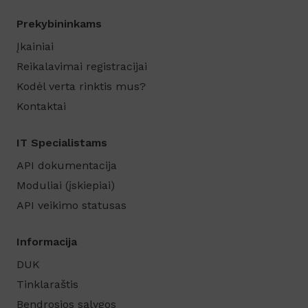
Prekybininkams
Įkainiai
Reikalavimai registracijai
Kodėl verta rinktis mus?
Kontaktai
IT Specialistams
API dokumentacija
Moduliai (įskiepiai)
API veikimo statusas
Informacija
DUK
Tinklaraštis
Bendrosios sąlygos