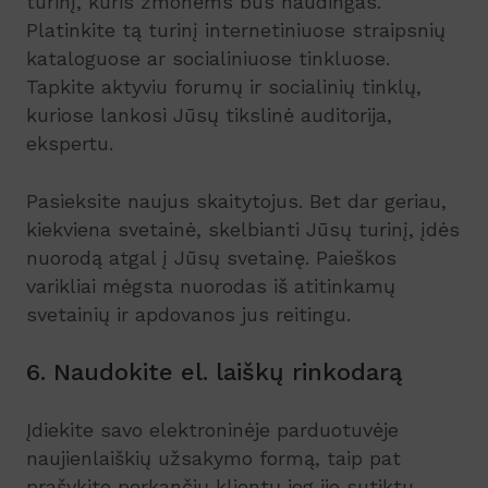
turinį, kuris žmonėms bus naudingas.
Platinkite tą turinį internetiniuose straipsnių
kataloguose ar socialiniuose tinkluose.
Tapkite aktyviu forumų ir socialinių tinklų,
kuriose lankosi Jūsų tikslinė auditorija,
ekspertu.
Pasieksite naujus skaitytojus. Bet dar geriau,
kiekviena svetainė, skelbianti Jūsų turinį, įdės
nuorodą atgal į Jūsų svetainę. Paieškos
varikliai mėgsta nuorodas iš atitinkamų
svetainių ir apdovanos jus reitingu.
6. Naudokite el. laiškų rinkodarą
Įdiekite savo elektroninėje parduotuvėje
naujienlaiškių užsakymo formą, taip pat
prašykite perkančių klientų jog jie sutiktu