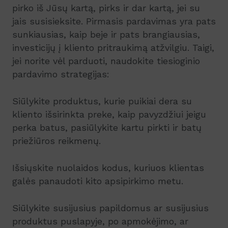
pirko iš Jūsų kartą, pirks ir dar kartą, jei su
jais susisieksite. Pirmasis pardavimas yra pats
sunkiausias, kaip beje ir pats brangiausias,
investicijų į kliento pritraukimą atžvilgiu. Taigi,
jei norite vėl parduoti, naudokite tiesioginio
pardavimo strategijas:
Siūlykite produktus, kurie puikiai dera su
kliento išsirinkta preke, kaip pavyzdžiui jeigu
perka batus, pasiūlykite kartu pirkti ir batų
priežiūros reikmenų.
Išsiųskite nuolaidos kodus, kuriuos klientas
galės panaudoti kito apsipirkimo metu.
Siūlykite susijusius papildomus ar susijusius
produktus puslapyje, po apmokėjimo, ar