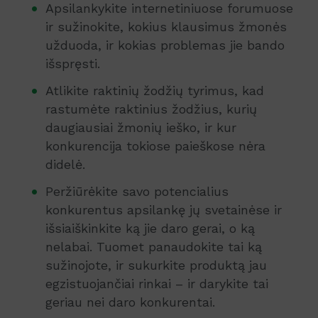
Apsilankykite internetiniuose forumuose
ir sužinokite, kokius klausimus žmonės
užduoda, ir kokias problemas jie bando
išspręsti.
Atlikite raktinių žodžių tyrimus, kad
rastumėte raktinius žodžius, kurių
daugiausiai žmonių ieško, ir kur
konkurencija tokiose paieškose nėra
didelė.
Peržiūrėkite savo potencialius
konkurentus apsilankę jų svetainėse ir
išsiaiškinkite ką jie daro gerai, o ką
nelabai. Tuomet panaudokite tai ką
sužinojote, ir sukurkite produktą jau
egzistuojančiai rinkai – ir darykite tai
geriau nei daro konkurentai.