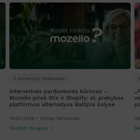
E-komercijos tinklaraštis
Internetinės parduotuvės kūrimas –
„
Mozello prieš Wix ir Shopify: el. prekybos
ve
platformos alternatyva Baltijos šalyse
p
14.01.2026
Tomas Venslovas
09
Skaityti daugiau
Sk