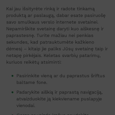
Kai jau išsityrėte rinką ir radote tinkamą
produktą ar paslaugą, dabar esate pasiruošę
savo smulkaus verslo internete svetainei.
Nepamirškite svetainę daryti kuo aiškesnę ir
paprastesnę. Turite mažiau nei penkias
sekundes, kad patrauktumėte kažkieno
dėmesį – kitaip jie paliks Jūsų svetainę taip ir
netapę pirkėjais. Keletas svarbių patarimų,
kuriuos reikėtų atsiminti:
Pasirinkite vieną ar du paprastus šriftus
baltame fone.
Padarykite aiškią ir paprastą navigaciją,
atvaizduokite ją kiekviename puslapyje
vienodai.