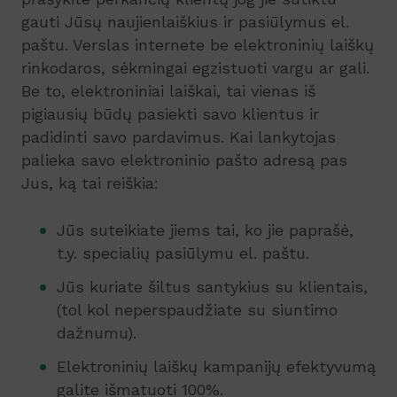
gauti Jūsų naujienlaiškius ir pasiūlymus el.
paštu. Verslas internete be elektroninių laiškų
rinkodaros, sėkmingai egzistuoti vargu ar gali.
Be to, elektroniniai laiškai, tai vienas iš
pigiausių būdų pasiekti savo klientus ir
padidinti savo pardavimus. Kai lankytojas
palieka savo elektroninio pašto adresą pas
Jus, ką tai reiškia:
Jūs suteikiate jiems tai, ko jie paprašė,
t.y. specialių pasiūlymu el. paštu.
Jūs kuriate šiltus santykius su klientais,
(tol kol neperspaudžiate su siuntimo
dažnumu).
Elektroninių laiškų kampanijų efektyvumą
galite išmatuoti 100%.