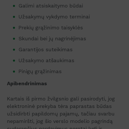
Galimi atsiskaitymo būdai
Užsakymų vykdymo terminai
Prekių grąžinimo taisyklės
Skundai bei jų nagrinėjimas
Garantijos suteikimas
Užsakymo atšaukimas
Pinigų grąžinimas
Apibendrinimas
Kartais iš pirmo žvilgsnio gali pasirodyti, jog
elektroninė prekyba tėra paprastas būdas
užsidirbti papildomų pajamų, tačiau svarbu
nepamiršti, jog šio verslo modelio pagrindą
sudarančius pardavimus neretai lydi ir