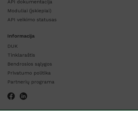
API dokumentacija
Moduliai (įskiepiai)
API veikimo statusas
Informacija
DUK
Tinklaraštis
Bendrosios sąlygos
Privatumo politika
Partnerių programa