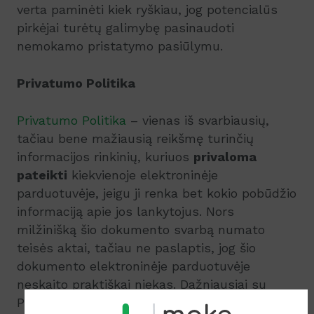
verta paminėti kiek ryškiau, jog potencialūs
pirkėjai turėtų galimybę pasinaudoti
nemokamo pristatymo pasiūlymu.
Privatumo Politika
Privatumo Politika
– vienas iš svarbiausių,
tačiau bene mažiausią reikšmę turinčių
informacijos rinkinių, kuriuos
privaloma
pateikti
kiekvienoje elektroninėje
parduotuvėje, jeigu ji renka bet kokio pobūdžio
informaciją apie jos lankytojus. Nors
milžinišką šio dokumento svarbą numato
teisės aktai, tačiau ne paslaptis, jog šio
dokumento elektroninėje parduotuvėje
neskaito praktiškai niekas. Dažniausiai su
Privatumo Politika susijusi informacija yra