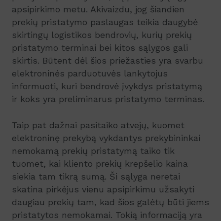
apsipirkimo metu. Akivaizdu, jog šiandien
prekių pristatymo paslaugas teikia daugybė
skirtingų logistikos bendrovių, kurių prekių
pristatymo terminai bei kitos sąlygos gali
skirtis. Būtent dėl šios priežasties yra svarbu
elektroninės parduotuvės lankytojus
informuoti, kuri bendrovė įvykdys pristatymą
ir koks yra preliminarus pristatymo terminas.
Taip pat dažnai pasitaiko atvejų, kuomet
elektroninę prekybą vykdantys prekybininkai
nemokamą prekių pristatymą taiko tik
tuomet, kai kliento prekių krepšelio kaina
siekia tam tikrą sumą. Ši sąlyga neretai
skatina pirkėjus vienu apsipirkimu užsakyti
daugiau prekių tam, kad šios galėtų būti jiems
pristatytos nemokamai. Tokią informaciją yra