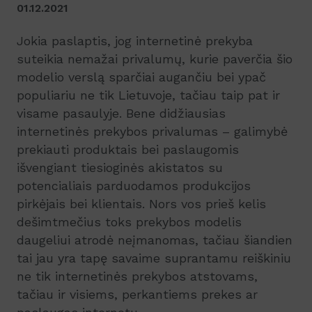
01.12.2021
Jokia paslaptis, jog internetinė prekyba
suteikia nemažai privalumų, kurie paverčia šio
modelio verslą sparčiai augančiu bei ypač
populiariu ne tik Lietuvoje, tačiau taip pat ir
visame pasaulyje. Bene didžiausias
internetinės prekybos privalumas – galimybė
prekiauti produktais bei paslaugomis
išvengiant tiesioginės akistatos su
potencialiais parduodamos produkcijos
pirkėjais bei klientais. Nors vos prieš kelis
dešimtmečius toks prekybos modelis
daugeliui atrodė neįmanomas, tačiau šiandien
tai jau yra tapę savaime suprantamu reiškiniu
ne tik internetinės prekybos atstovams,
tačiau ir visiems, perkantiems prekes ar