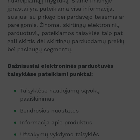
nukreipiamąjį mygtuką. Šiame rinkinyje
įprastai yra pateikiama visa informacija,
susijusi su pirkėjo bei pardavėjo teisėmis ar
pareigomis. Žinoma, skirtingų elektroninių
parduotuvių pateikiamos taisyklės taip pat
gali skirtis dėl skirtingų parduodamų prekių
bei paslaugų segmentų.
Dažniausiai elektroninės parduotuvės
taisyklėse pateikiami punktai:
Taisyklėse naudojamų sąvokų
paaiškinimas
Bendrosios nuostatos
Informacija apie produktus
Užsakymų vykdymo taisyklės