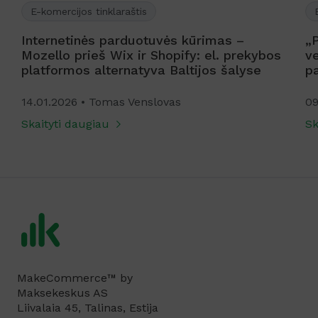
E-komercijos tinklaraštis
Internetinės parduotuvės kūrimas –
„
Mozello prieš Wix ir Shopify: el. prekybos
ve
platformos alternatyva Baltijos šalyse
p
14.01.2026
Tomas Venslovas
09
Skaityti daugiau
Sk
MakeCommerce™ by
Maksekeskus AS
Liivalaia 45, Talinas, Estija