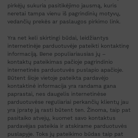
pirkėjų sukuria pasitikėjimo jausmą, kuris
neretai tampa vienu iš pagrindinių motyvų,
vedančių prekės ar paslaugos pirkimo link.
Yra net keli skirtingi būdai, leidžiantys
internetinėje parduotuvėje pateikti kontaktinę
informaciją. Bene populiariausias jų –
kontaktų pateikimas pačioje pagrindinio
internetinės parduotuvės puslapio apačioje.
Būtent šioje vietoje pateikta pardavėjo
kontaktinė informacija yra randama gana
paprastai, nes daugelis internetinėse
parduotuvėse reguliariai perkančių klientų jau
yra įpratę ją rasti būtent ten. Žinoma, taip pat
pasitaiko atvejų, kuomet savo kontaktus
pardavėjas pateikia ir atskirame parduotuvės
puslapyje. Toks jų pateikimo būdas taip pat