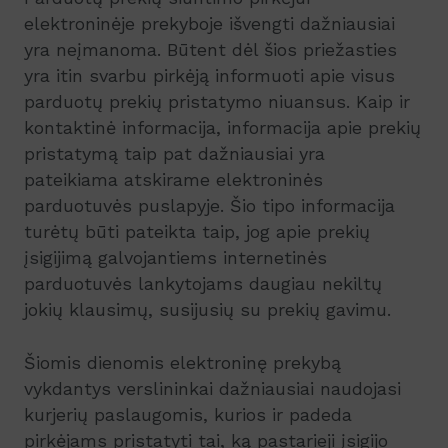
elektroninėje prekyboje išvengti dažniausiai
yra neįmanoma. Būtent dėl šios priežasties
yra itin svarbu pirkėją informuoti apie visus
parduotų prekių pristatymo niuansus. Kaip ir
kontaktinė informacija, informacija apie prekių
pristatymą taip pat dažniausiai yra
pateikiama atskirame elektroninės
parduotuvės puslapyje. Šio tipo informacija
turėtų būti pateikta taip, jog apie prekių
įsigijimą galvojantiems internetinės
parduotuvės lankytojams daugiau nekiltų
jokių klausimų, susijusių su prekių gavimu.
Šiomis dienomis elektroninę prekybą
vykdantys verslininkai dažniausiai naudojasi
kurjerių paslaugomis, kurios ir padeda
pirkėjams pristatyti tai, ką pastarieji įsigijo