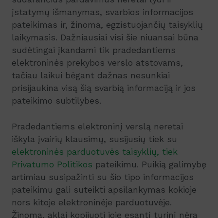
įstatymų išmanymas, svarbios informacijos
pateikimas ir, žinoma, egzistuojančių taisyklių
laikymasis. Dažniausiai visi šie niuansai būna
sudėtingai įkandami tik pradedantiems
elektroninės prekybos verslo atstovams,
tačiau laikui bėgant dažnas nesunkiai
prisijaukina visą šią svarbią informaciją ir jos
pateikimo subtilybes.
Pradedantiems elektroninį verslą neretai
iškyla įvairių klausimų, susijusių tiek su
elektroninės parduotuvės taisyklių, tiek
Privatumo Politikos
pateikimu. Puikią galimybę
artimiau susipažinti su šio tipo informacijos
pateikimu gali suteikti apsilankymas kokioje
nors kitoje elektroninėje parduotuvėje.
Žinoma, aklai kopijuoti joje esantį turinį nėra