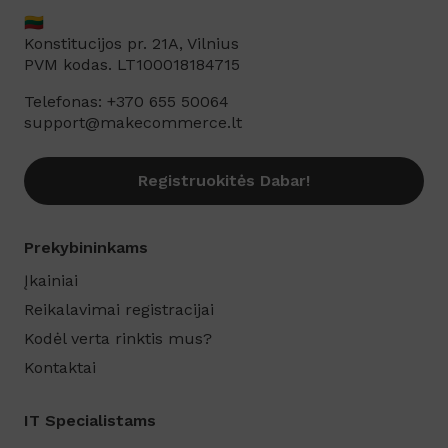
🇱🇹
Konstitucijos pr. 21A, Vilnius
PVM kodas. LT100018184715
Telefonas: +370 655 50064
support@makecommerce.lt
Registruokitės Dabar!
Prekybininkams
Įkainiai
Reikalavimai registracijai
Kodėl verta rinktis mus?
Kontaktai
IT Specialistams